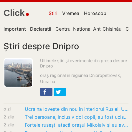
Click
Știri
Vremea
Horoscop
Important
Declarații
Centrul Național Anticorupție
Chișinău
Cu
Știri despre Dnipro
Ultimele știri și evenimente din presa despre
Dnipro
oraș regional în regiunea Dnipropetrovsk,
Ucraina
Ucraina lovește din nou în interiorul Rusiei. Un depozit al gigantului Wildberries,…
o zi
Trei persoane, inclusiv doi copii, au fost ucise într-un atac rusesc în regiunea Sumî.…
2 zile
Forțele rusești atacă orașul Mîkolaiv și au avariat două nave civile. Război în Ucraina,…
2 zile