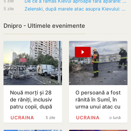
De ce a rămas Kievul aproape fără apărare: Ucraina nu a putut doborî decât o singură…
5 zile
Zelenski, după marele atac asupra Kievului: A fost interceptată o singură rachetă…
5 zile
Dnipro - Ultimele evenimente
Nouă morți și 28
O persoană a fost
de răniți, inclusiv
rănită în Sumî, în
patru copii, după
urma unui atac cu
un atac cu
dronă asupra unui
UCRAINA
UCRAINA
5 zile
o lună
rachete balistice
bloc. Război în
asupra Kievului
Ucraina,…