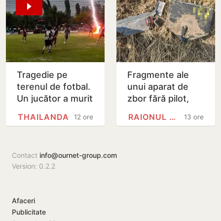
Tragedie pe
Fragmente ale
terenul de fotbal.
unui aparat de
Un jucător a murit
zbor fără pilot,
lovit de fulger
găsite la Cahul
THAILANDA
RAIONUL CAHUL
12 ore
13 ore
chiar în timpul
meciului
Contact
info@ournet-group.com
Version: 0.2.2
Afaceri
Publicitate