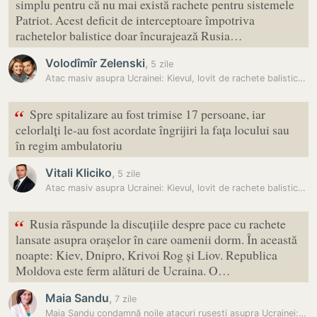
simplu pentru că nu mai există rachete pentru sistemele
Patriot. Acest deficit de interceptoare împotriva
rachetelor balistice doar încurajează Rusia…
Volodîmîr Zelenski
,
5 zile
Atac masiv asupra Ucrainei: Kievul, lovit de rachete balistice.…
“
Spre spitalizare au fost trimise 17 persoane, iar
celorlalți le-au fost acordate îngrijiri la fața locului sau
în regim ambulatoriu
Vitali Kliciko
,
5 zile
Atac masiv asupra Ucrainei: Kievul, lovit de rachete balistice.…
“
Rusia răspunde la discuțiile despre pace cu rachete
lansate asupra orașelor în care oamenii dorm. În această
noapte: Kiev, Dnipro, Krivoi Rog și Liov. Republica
Moldova este ferm alături de Ucraina. O…
Maia Sandu
,
7 zile
Maia Sandu condamnă noile atacuri rusești asupra Ucrainei: „Rusia…