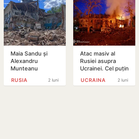
Maia Sandu și
Atac masiv al
Alexandru
Rusiei asupra
Munteanu
Ucrainei. Cel puțin
condamnă noul
cinci morți și zeci
RUSIA
UCRAINA
2 luni
2 luni
atac masiv al
de răniți la Kiev și
Rusiei asupra
Dnipro
Ucrainei