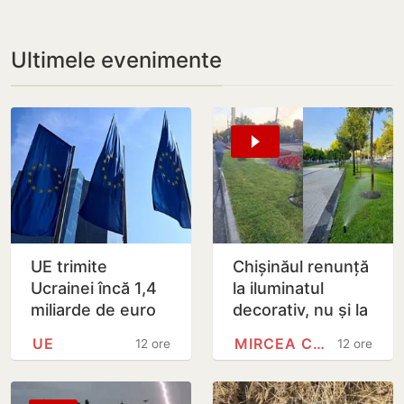
Ultimele evenimente
UE trimite
Chișinăul renunță
Ucrainei încă 1,4
la iluminatul
miliarde de euro
decorativ, nu și la
din dobânzile
cel stradal.
UE
MIRCEA CEL BĂTRÂN
12 ore
12 ore
generate de
Irigarea spațiilor
activele rusești
verzi nu va fi…
înghețate