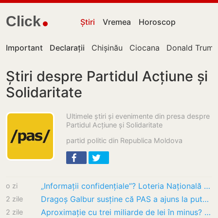
Click
Știri
Vremea
Horoscop
Important
Declarații
Chișinău
Ciocana
Donald Trum
Știri despre Partidul Acțiune și
Solidaritate
Ultimele știri și evenimente din presa despre
Partidul Acțiune și Solidaritate
partid politic din Republica Moldova
„Informații confidențiale”? Loteria Națională a Moldovei a refuzat (inițial) să spună câte…
o zi
Dragoș Galbur susține că PAS a ajuns la putere cu sprijin extern: „Fără Angela Merkel și…
2 zile
Aproximație cu trei miliarde de lei în minus? Tofan, surprins că „moldovenii cheltuie…
2 zile