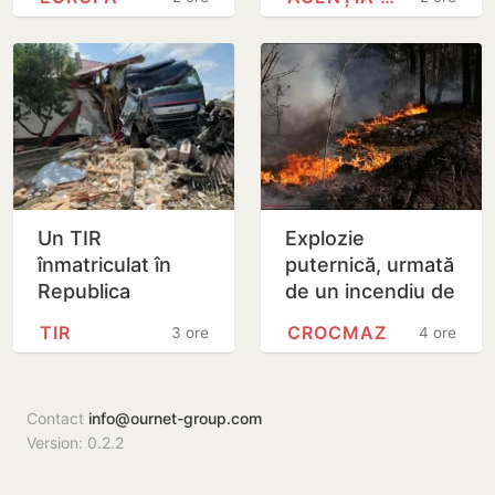
tineret de la
alimentelor
Skopje
expuse pe rafturi
Un TIR
Explozie
înmatriculat în
puternică, urmată
Republica
de un incendiu de
Moldova a intrat
vegetație la
TIR
CROCMAZ
3 ore
4 ore
în două gospodării
Crocmaz, raionul
din România.
Ștefan Vodă
Șoferul a ajuns
Contact
info@ournet-group.com
la…
Version: 0.2.2