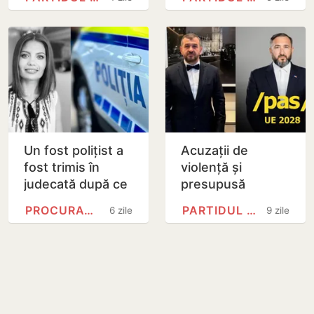
despre afacerile
mandatului de
imobiliare
deputat pentru
Victor Mătrăgună,
după…
Un fost polițist a
Acuzații de
fost trimis în
violență și
judecată după ce
presupusă
ar fi întocmit un
mușamalizare: Ce
PROCURATURA ANTICORUPȚIE
PARTIDUL ACȚIUNE ȘI…
6 zile
9 zile
proces-verbal pe
spune Poliția
numele…
despre cazul
fratelui
deputatului…