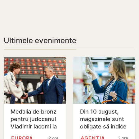
Ultimele evenimente
Medalia de bronz
Din 10 august,
pentru judocanul
magazinele sunt
Vladimir Iacomi la
obligate să indice
Cupa Europei de
țara de origine a
EUROPA
AGENȚIA NAȚIONALĂ PENTRU…
2 ore
2 ore