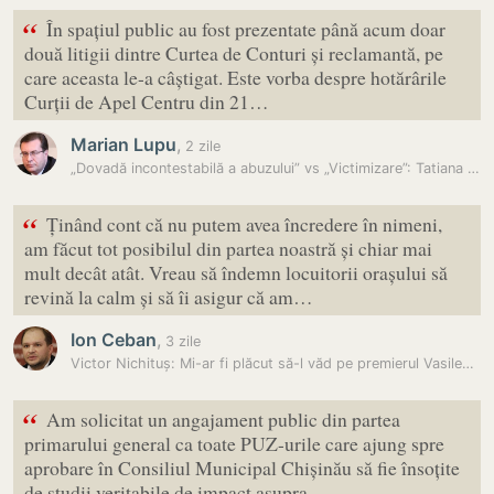
“
În spațiul public au fost prezentate până acum doar
două litigii dintre Curtea de Conturi și reclamantă, pe
care aceasta le-a câștigat. Este vorba despre hotărârile
Curții de Apel Centru din 21…
Marian Lupu
,
2 zile
„Dovadă incontestabilă a abuzului” vs „Victimizare”: Tatiana Vozian și…
“
Ținând cont că nu putem avea încredere în nimeni,
am făcut tot posibilul din partea noastră și chiar mai
mult decât atât. Vreau să îndemn locuitorii orașului să
revină la calm și să îi asigur că am…
Ion Ceban
,
3 zile
Victor Nichituș: Mi-ar fi plăcut să-l văd pe premierul Vasile…
“
Am solicitat un angajament public din partea
primarului general ca toate PUZ-urile care ajung spre
aprobare în Consiliul Municipal Chișinău să fie însoțite
de studii veritabile de impact asupra…