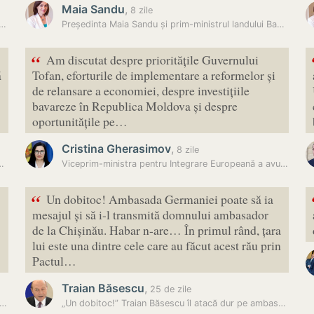
Maia Sandu
,
8 zile
e schimbări în Moldova, dar încă nu vrea să revină în țară…
Președinta Maia Sandu și prim-ministrul landului Bavaria, Markus…
“
Am discutat despre prioritățile Guvernului
ă
Tofan, eforturile de implementare a reformelor și
de relansare a economiei, despre investițiile
bavareze în Republica Moldova și despre
oportunitățile pe…
Cristina Gherasimov
,
8 zile
r institui o comisie pentru cooperare…
Viceprim-ministra pentru Integrare Europeană a avut o întrevedere cu…
“
Un dobitoc! Ambasada Germaniei poate să ia
mesajul și să i-l transmită domnului ambasador
de la Chișinău. Habar n-are… În primul rând, țara
lui este una dintre cele care au făcut acest rău prin
Pactul…
Traian Băsescu
,
25 de zile
ban, despre o eventuală criză a apei în Chișinău: Monitorizăm…
„Un dobitoc!” Traian Băsescu îl atacă dur pe ambasadorul Germaniei în…