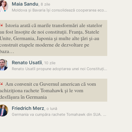
Maia Sandu
,
8 zile
Moldova și Bavaria își consolidează cooperarea economică
“
Istoria arată că marile transformări ale statelor
au fost însoțite de noi constituții. Franța, Statele
Unite, Germania, Japonia și multe alte țări și-au
construit etapele moderne de dezvoltare pe
baza…
Renato Usatîi
,
10 zile
Renato Usatîi propune adoptarea unei noi Constituții prin referendum
“
Am convenit cu Guvernul american că vom
achiziționa rachete Tomahawk și le vom
desfășura în Germania
Friedrich Merz
,
o lună
Germania va cumpăra rachete Tomahawk din SUA. Berlinul vrea să-și…