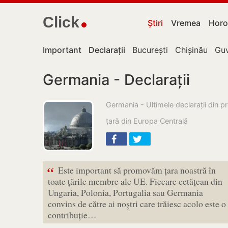
Click
Știri
Vremea
Horo
Important
Declarații
București
Chișinău
Guv
Germania - Declarații
Germania - Ultimele declarații din p
țară din Europa Centrală
“
Este important să promovăm țara noastră în
toate țările membre ale UE. Fiecare cetățean din
Ungaria, Polonia, Portugalia sau Germania
convins de către ai noștri care trăiesc acolo este o
contribuție…