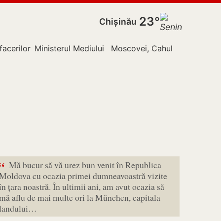
23°
Chișinău
facerilor Externe
Ministerul Mediului
Moscovei, Cahul
Nistru
Pol
“
Mă bucur să vă urez bun venit în Republica
Moldova cu ocazia primei dumneavoastră vizite
în țara noastră. În ultimii ani, am avut ocazia să
mă aflu de mai multe ori la München, capitala
landului…