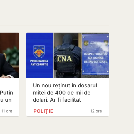
Un nou reținut în dosarul
 Putin
mitei de 400 de mii de
cu un
dolari. Ar fi facilitat
…
transferul a 60 de mii de…
POLIȚIE
11 ore
12 ore