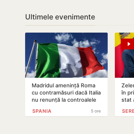
Ultimele evenimente
Madridul amenință Roma
Zelen
cu contramăsuri dacă Italia
în pr
nu renunță la controalele
stat 
la frontieră pentru…
Rusi
SPANIA
SER
5 ore