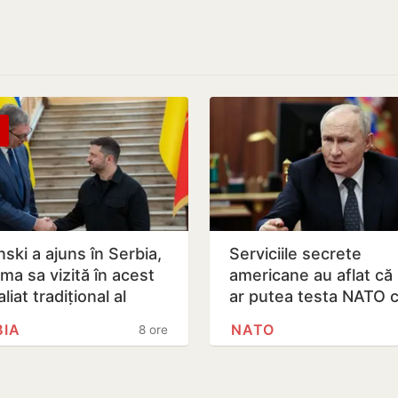
ski a ajuns în Serbia,
Serviciile secrete
ima sa vizită în acest
americane au aflat că
aliat tradițional al
ar putea testa NATO 
ei după 2022
atac chiar în această
BIA
NATO
8 ore