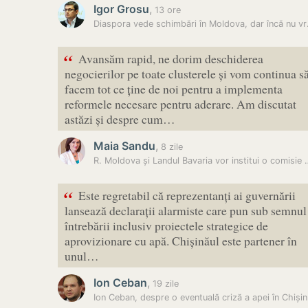
Igor Grosu
,
13 ore
Diaspora ved
“
Avansăm rapid, ne dorim deschiderea
negocierilor pe toate clusterele și vom continua s
facem tot ce ține de noi pentru a implementa
reformele necesare pentru aderare. Am discutat
astăzi și despre cum…
Maia Sandu
,
8 zile
R. Moldova și Landul Bavaria vo
“
Este regretabil că reprezentanți ai guvernării
lansează declarații alarmiste care pun sub semnul
întrebării inclusiv proiectele strategice de
aprovizionare cu apă. Chișinăul este partener în
unul…
Ion Ceban
,
19 zile
Ion Ce