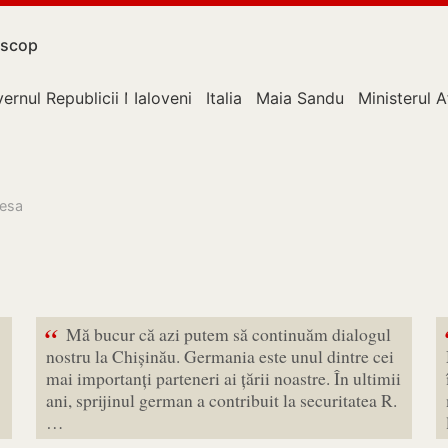
scop
ernul Republicii Moldova
Ialoveni
Italia
Maia Sandu
Ministerul A
resa
“
Mă bucur că azi putem să continuăm dialogul
nostru la Chișinău. Germania este unul dintre cei
mai importanți parteneri ai țării noastre. În ultimii
ani, sprijinul german a contribuit la securitatea R.
…