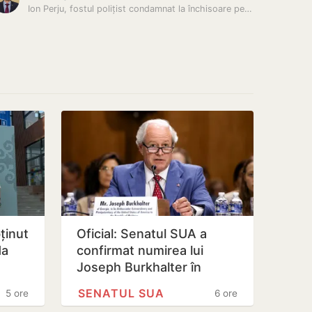
Ion Perju, fostul polițist condamnat la închisoare pentru uciderea lui…
ținut
Oficial: Senatul SUA a
da
confirmat numirea lui
Joseph Burkhalter în
 din…
funcția de ambasador în
SENATUL SUA
5 ore
6 ore
Republica…