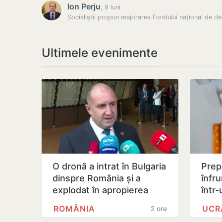
Ion Perju
,
8 luni
Socia
Ultimele evenimente
O dronă a intrat în Bulgaria
Prep
dinspre România și a
înfr
explodat în apropierea
într-
unui gazoduct
depi
ROMÂNIA
UCR
2 ore