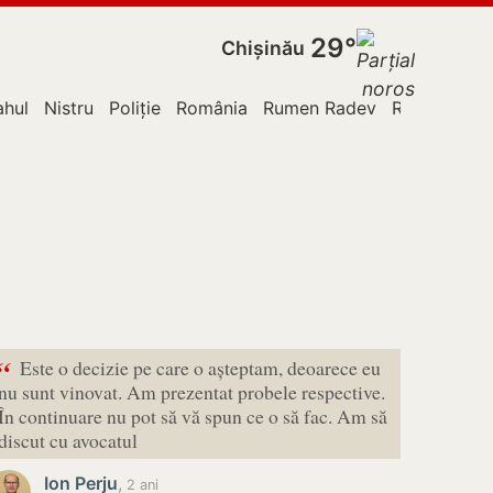
29°
Chișinău
ahul
Nistru
Poliție
România
Rumen Radev
Rusia
TVA
“
Este o decizie pe care o așteptam, deoarece eu
nu sunt vinovat. Am prezentat probele respective.
În continuare nu pot să vă spun ce o să fac. Am să
discut cu avocatul
Ion Perju
,
2 ani