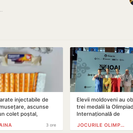
liștii propun majorarea Fondului național de dezvoltare a…
arate injectabile de
Elevii moldoveni au ob
umusețare, ascunse
trei medalii la Olimpia
un colet poștal,
Internațională de
state pe Aeroportul…
Inteligență Artificială
AINA
JOCURILE OLIMPICE
3 ore