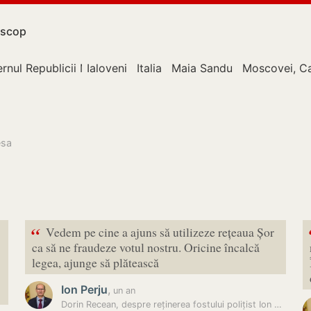
scop
rnul Republicii Moldova
Ialoveni
Italia
Maia Sandu
Moscovei, C
esa
“
Vedem pe cine a ajuns să utilizeze rețeaua Șor
ca să ne fraudeze votul nostru. Oricine încalcă
legea, ajunge să plătească
Ion Perju
,
un an
Dorin Recean, despre reținerea fostului polițist Ion Perju: „Vedem pe…