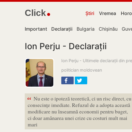
Click
Știri
Vremea
Horo
Important
Declarații
Bulgaria
Chișinău
Guve
Ion Perju - Declarații
Ion Perju - Ultimele declarații din pr
politician moldovean
“
Nu este o ipoteză teoretică, ci un risc direct, cu
consecințe imediate. Refuzul de a adopta această
modificare nu înseamnă economii pentru buget,
ci doar amânarea unei crize cu costuri mult mai
mari