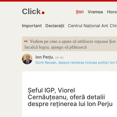
Click
Știri
Vremea
Horo
Important
Declarații
Centrul Național Anticor
Chi
“
Vedem pe cine a ajuns să utilizeze rețeaua Șor 
încalcă legea, ajunge să plătească
Ion Perju
,
un an
Dorin Recean, despre reținerea fostului polițist Ion
Șeful IGP, Viorel
Cernăuțeanu, oferă detalii
despre reținerea lui Ion Perju