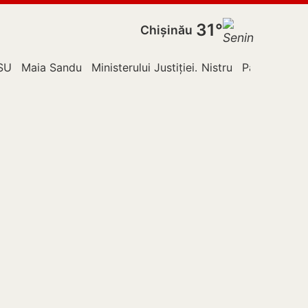
31°
Chișinău
ldova
SU
Maia Sandu
Ministerului Justiției
Nistru
Partidul Acți