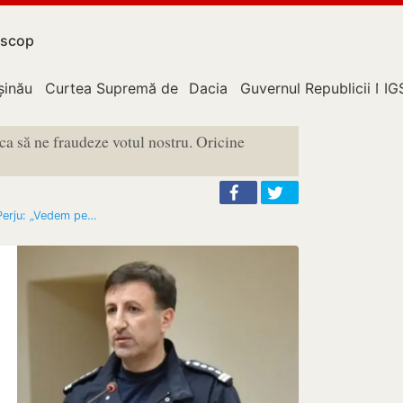
scop
upție
șinău
Curtea Supremă de Justiție
Dacia
Guvernul Republicii Mo
IG
ca să ne fraudeze votul nostru. Oricine
 Perju: „Vedem pe…