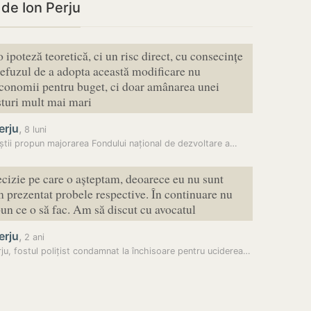
 de Ion Perju
 ipoteză teoretică, ci un risc direct, cu consecințe
efuzul de a adopta această modificare nu
conomii pentru buget, ci doar amânarea unei
sturi mult mai mari
erju
,
8 luni
iștii propun majorarea Fondului național de dezvoltare a…
ecizie pe care o așteptam, deoarece eu nu sunt
 prezentat probele respective. În continuare nu
pun ce o să fac. Am să discut cu avocatul
erju
,
2 ani
Ion Perju, fostul polițist condamnat la închisoare pentru uciderea lui…