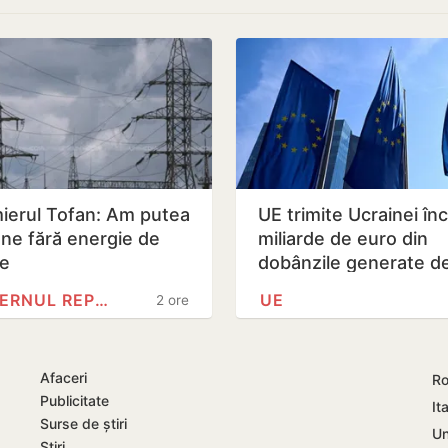
ierul Tofan: Am putea
UE trimite Ucrainei înc
ne fără energie de
miliarde de euro din
ie
dobânzile generate d
activele rusești înghe
GUVERNUL REPUBLICII MOLDOVA
UE
2 ore
Afaceri
Ro
Publicitate
Ita
Surse de știri
Un
Știri