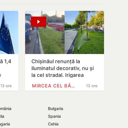
ă 1,4
Chișinăul renunță la
iluminatul decorativ, nu și
e
la cel stradal. Irigarea
țate
spațiilor verzi nu va fi…
MIRCEA CEL BĂTRÂN
13 ore
13 ore
mânia
Bulgaria
lia
Spania
garia
Cehia