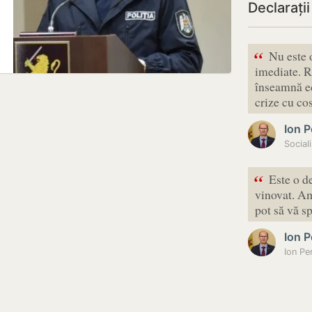
Declarații
“
Nu este o
imediate. R
înseamnă e
crize cu co
Ion P
Social
“
Este o d
vinovat. Am
pot să vă s
Ion P