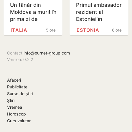
Un tânăr din
Primul ambasador
Moldova a murit în
rezident al
prima zi de
Estoniei în
muncă, în Italia:
Republica
ITALIA
ESTONIA
5 ore
6 ore
ambulanța ar fi
Moldova și-a
fost chemată
prezentat copiile
după…
scrisorilor de…
Contact
info@ournet-group.com
Version: 0.2.2
Afaceri
Publicitate
Surse de știri
Știri
Vremea
Horoscop
Curs valutar