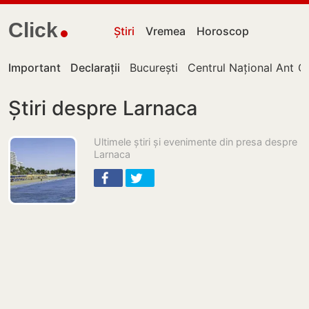
Click
Știri
Vremea
Horoscop
Important
Declarații
București
Centrul Național Antico
Ch
Știri despre Larnaca
Ultimele știri și evenimente din presa despre
Larnaca