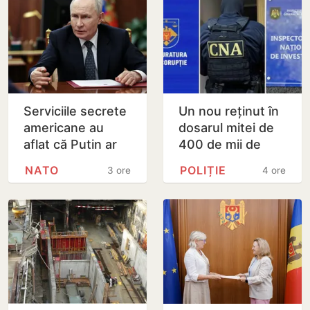
Serviciile secrete
Un nou reținut în
americane au
dosarul mitei de
aflat că Putin ar
400 de mii de
putea testa NATO
dolari. Ar fi
NATO
POLIȚIE
3 ore
4 ore
cu un atac chiar în
facilitat transferul
această…
a 60 de mii de…