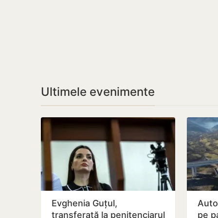
Ultimele evenimente
Evghenia Guțul,
Auto
transferată la penitenciarul
pe p