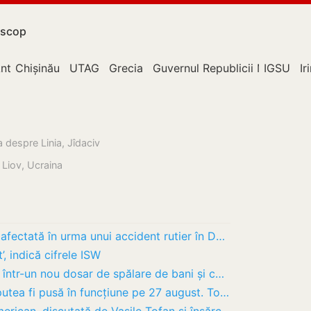
scop
nticorupție
Chișinău
UTAG
Grecia
Guvernul Republicii Moldova
IGSU
Ir
a despre Linia, Jîdaciv
a Liov, Ucraina
Circulația mai multor troleibuze a fost afectată în urma unui accident rutier în Durlești
’, indică cifrele ISW
Sinteza CNA: fostul șef al BEM, reținut într-un nou dosar de spălare de bani și condamnat…
Linia electrică Vulcănești–Chișinău ar putea fi pusă în funcțiune pe 27 august. Tofan:…