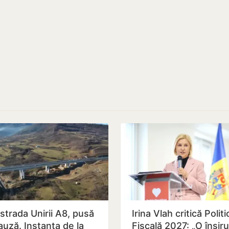
strada Unirii A8, pusă
Irina Vlah critică Politi
auză. Instanța de la
Fiscală 2027: „O înșiru