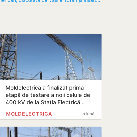
Consolidarea parteneriatului moldo-american, discutată de Vasile Tofan și însărcinatul cu…
Moldelectrica a finalizat prima
etapă de testare a noii celule de
400 kV de la Stația Electrică…
MOLDELECTRICA
o lună