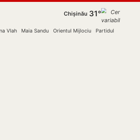
31°
Chișinău
ina Vlah
Maia Sandu
Orientul Mijlociu
Partidul Republic