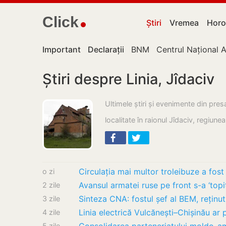
Click
Știri
Vremea
Horo
Important
Declarații
BNM
Centrul Național A
Știri despre Linia, Jîdaciv
Ultimele știri și evenimente din pres
localitate în raionul Jîdaciv, regiune
o zi
Avansul armatei ruse pe front s-a ‘topit
2 zile
3 zile
4 zile
5 zile