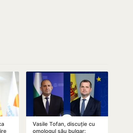
ca
Vasile Tofan, discuție cu
ire
omologul său bulgar: