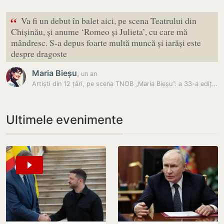
“
Va fi un debut în balet aici, pe scena Teatrului din
Chișinău, și anume ‘Romeo și Julieta’, cu care mă
mândresc. S-a depus foarte multă muncă și iarăși este
despre dragoste
Maria Bieșu
,
un an
Artiști din 12 țări, pe scena TNOB „Maria Bieșu”: a 33-a ediție a…
Ultimele evenimente