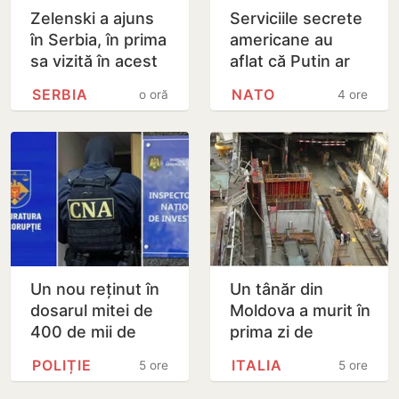
Zelenski a ajuns
Serviciile secrete
în Serbia, în prima
americane au
sa vizită în acest
aflat că Putin ar
stat aliat
putea testa NATO
SERBIA
NATO
o oră
4 ore
tradițional al
cu un atac chiar în
Rusiei după 2022
această…
Un nou reținut în
Un tânăr din
dosarul mitei de
Moldova a murit în
400 de mii de
prima zi de
dolari. Ar fi
muncă, în Italia:
POLIȚIE
ITALIA
5 ore
5 ore
facilitat transferul
ambulanța ar fi
a 60 de mii de…
fost chemată