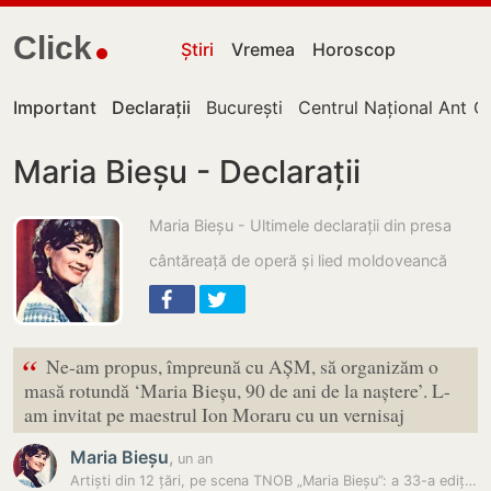
Click
Știri
Vremea
Horoscop
Important
Declarații
București
Centrul Național Antico
Ch
Maria Bieșu - Declarații
Maria Bieșu - Ultimele declarații din presa
cântăreață de operă și lied moldoveancă
“
Ne-am propus, împreună cu AȘM, să organizăm o
masă rotundă ‘Maria Bieșu, 90 de ani de la naștere’. L-
am invitat pe maestrul Ion Moraru cu un vernisaj
Maria Bieșu
,
un an
Artiști din 12 țări, pe scena TNOB „Maria Bieșu”: a 33-a ediție a…