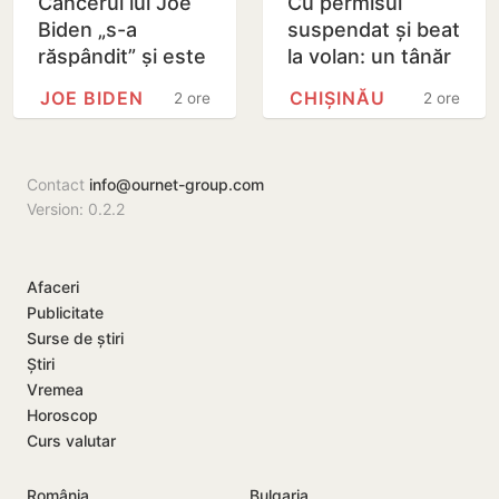
Cancerul lui Joe
Cu permisul
Biden „s-a
suspendat și beat
răspândit” și este
la volan: un tânăr
„foarte dureros”,
de 22 de ani,
JOE BIDEN
CHIȘINĂU
2 ore
2 ore
dezvăluie fiul său
reținut după un
Hunter
accident
Contact
info@ournet-group.com
Version: 0.2.2
Afaceri
Publicitate
Surse de știri
Știri
Vremea
Horoscop
Curs valutar
România
Bulgaria