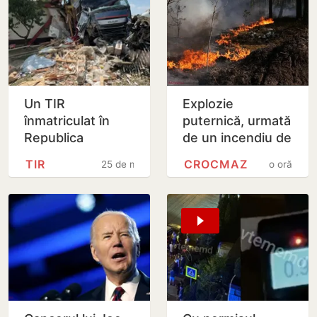
Un TIR
Explozie
înmatriculat în
puternică, urmată
Republica
de un incendiu de
Moldova a intrat
vegetație la
TIR
CROCMAZ
25 de minute
o oră
în două gospodării
Crocmaz, raionul
din România.
Ștefan Vodă
Șoferul a ajuns
la…