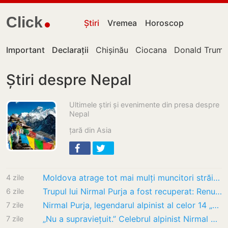
Click
Știri
Vremea
Horoscop
Important
Declarații
Chișinău
Ciocana
Donald Trum
Știri despre Nepal
Ultimele știri și evenimente din presa despre
Nepal
țară din Asia
Moldova atrage tot mai mulți muncitori străini – Numărul permiselor de muncă s-a dublat în…
4 zile
Trupul lui Nirmal Purja a fost recuperat: Renumitul alpinist a murit, alături de alți…
6 zile
Nirmal Purja, legendarul alpinist al celor 14 „opt mii”, ucis de o avalanșă pe Broad Peak…
7 zile
„Nu a supraviețuit.” Celebrul alpinist Nirmal Purja, declarat decedat pe Broad Peak, după…
7 zile