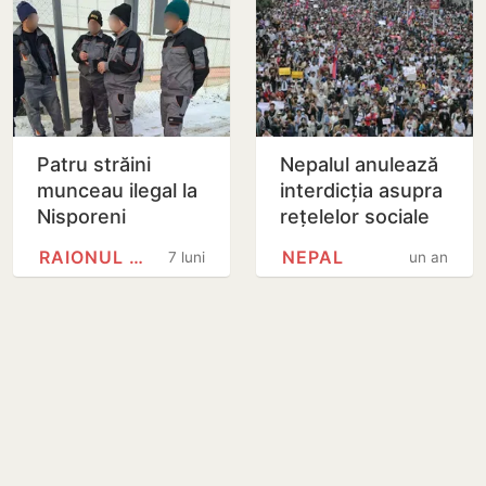
Patru străini
Nepalul anulează
munceau ilegal la
interdicția asupra
Nisporeni
rețelelor sociale
după proteste
RAIONUL NISPORENI
NEPAL
7 luni
un an
soldate cu 19
morți