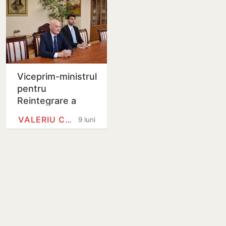
Viceprim-ministrul
pentru
Reintegrare a
discutat cu
VALERIU CHIVERI
9 luni
ambasadorul
Ucrainei în
Moldova