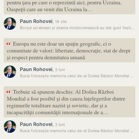
pentru țara pe care o reprezintă aici, pentru Ucraina.
Oaspeții care au venit din Ucraina la…
Paun Rohovei
,
18 zile
Borșul ucrainean și zeama moldovenească au dat gust festivalului de la…
“
Europa nu este doar un spațiu geografic, ci o
comunitate de valori: libertate, democrație, stat de drept
și respect pentru demnitatea umană
Paun Rohovei
,
3 luni
Rusia folosește memoria celui de-al Doilea Război Mondial pentru a…
“
Trebuie să spunem deschis: Al Doilea Război
Mondial a fost posibil și din cauza înțelegerilor dintre
regimurile totalitare nazist și sovietic, dar și a
incapacității comunității internaționale de a…
Paun Rohovei
,
3 luni
Rusia folosește memoria celui de-al Doilea Război Mondial pentru a…