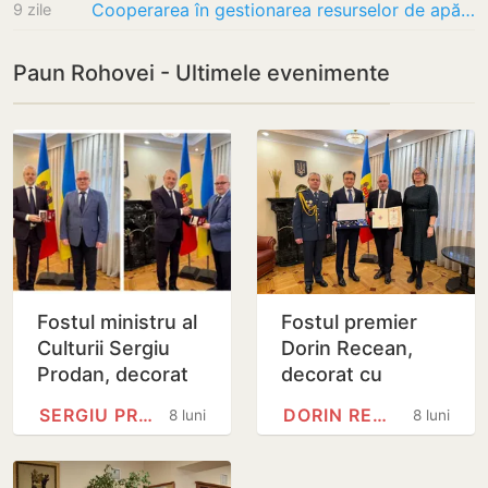
Cooperarea în gestionarea resurselor de apă ale râului Nistru și construcția podului…
9 zile
Paun Rohovei - Ultimele evenimente
Fostul ministru al
Fostul premier
Culturii Sergiu
Dorin Recean,
Prodan, decorat
decorat cu
de Ucraina cu
Ordinul
SERGIU PRODAN
DORIN RECEAN
8 luni
8 luni
Ordinul de Merit
„Cneazului…