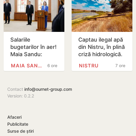
Salariile
Captau ilegal apă
bugetarilor în aer!
din Nistru, în plină
Maia Sandu:
criză hidrologică.
Majorările din 1
Doi locuitori din
MAIA SANDU
NISTRU
6 ore
7 ore
septembrie ar
Criuleni, amendați
putea fi amânate
Contact
info@ournet-group.com
Version: 0.2.2
Afaceri
Publicitate
Surse de știri