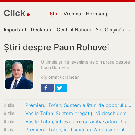
Click
Știri
Vremea
Horoscop
Important
Declarații
Centrul Național Anticorupție
Chișinău
UT
Știri despre Paun Rohovei
Ultimele știri și evenimente din presa despre
Paun Rohovei
diplomat ucrainean
Premierul Tofan: Suntem alături de poporul ucrainean, care apără nu doar propria țară, ci…
9 zile
Vasile Tofan: Suntem pregătiți să deschidem toate clusterele rămase și să continuăm…
9 zile
Vasile Tofan, întrevedere cu ambasadorul Ucrainei la Chișinău: proiectele comune discutate
9 zile
Premierul Tofan, în discuții cu Ambasadorul Ucrainei în Republica Moldova
9 zile