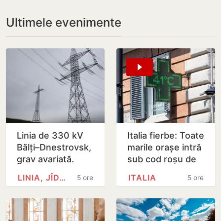
Ultimele evenimente
Linia de 330 kV
Italia fierbe: Toate
Bălți–Dnestrovsk,
marile orașe intră
grav avariată.
sub cod roșu de
Restabilirea ar
caniculă
LINIA, JÎDACIV
ITALIA
5 ore
5 ore
putea dura peste
7 zile