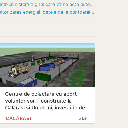
Contoarele inteligente vor fi integrate într-un sistem digital care va colecta automat…
Republica Moldova își digitalizează contorizarea energiei: datele de la contoarele…
Centre de colectare cu aport
voluntar vor fi construite la
Călărași și Ungheni, investiție de
1,8…
CĂLĂRAȘI
5 luni