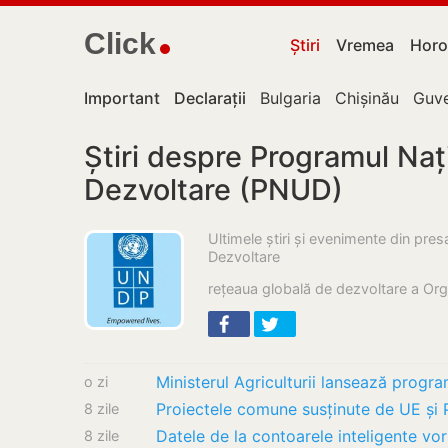
Click
Știri
Vremea
Horo
Important
Declarații
Bulgaria
Chișinău
Guve
Știri despre Programul Naț
Dezvoltare (PNUD)
Ultimele știri și evenimente din pre
Dezvoltare
rețeaua globală de dezvoltare a Orga
o zi
8 zile
Datele de la contoarele inteligente vor
8 zile