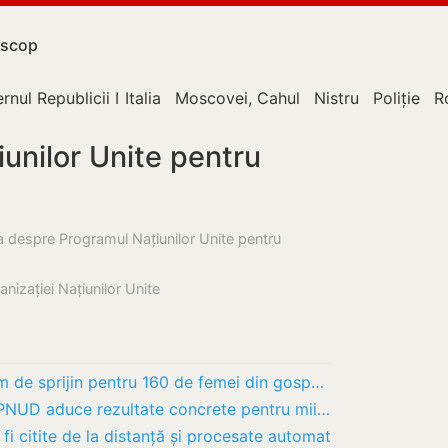
scop
rnul Republicii Moldova
Italia
Moscovei, Cahul
Nistru
Poliție
R
iunilor Unite pentru
sa despre Programul Națiunilor Unite pentru
nizației Națiunilor Unite
Ministerul Agriculturii lansează program de sprijin pentru 160 de femei din gospodăriile…
Proiectele comune susținute de UE și PNUD aduce rezultate concrete pentru mii de cetățeni…
 fi citite de la distanță și procesate automat