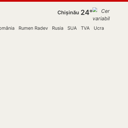
24°
Chișinău
omânia
Rumen Radev
Rusia
SUA
TVA
Ucraina
Vladim