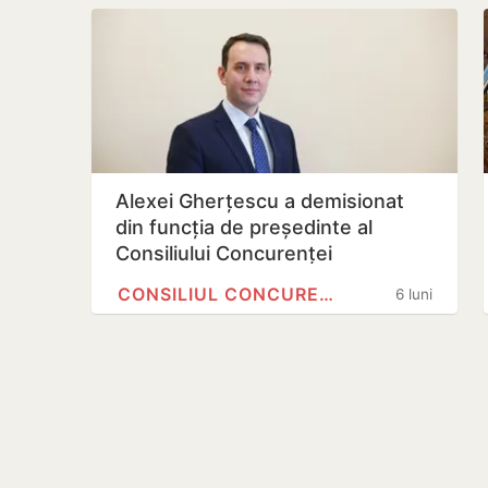
Alexei Gherțescu a demisionat
din funcția de președinte al
Consiliului Concurenței
CONSILIUL CONCURENȚEI
6 luni