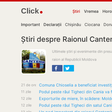
Click
Știri
Vremea
Horo
Important
Declarații
Chișinău
Ciocana
Don
Știri despre Raionul Cante
Ultimele știri și evenimente din pre
raion al Republicii Moldova
21 de ore
Podul peste râul Tigheci din Cania va f
11 zile
12 zile
Podul peste râul Tigheci din satul Cani
12 zile
13 zile