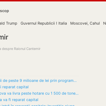
scop
ald Trump
Guvernul Republicii Moldova
Italia
Moscovei, Cahul
N
mir
sa despre Raionul Cantemir
Comuna Chioselia a beneficiat investiții de peste 9 milioane de lei prin programele…
i reparat capital
Exporturile de miere, în scădere: Moldova va livra peste hotare cu 1 500 de tone mai puțin
a va fi reparat capital