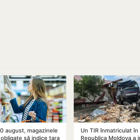
10 august, magazinele
Un TIR înmatriculat în
obligate să indice țara
Republica Moldova a i