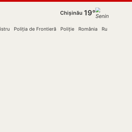
19°
Chișinău
istru
Poliția de Frontieră
Poliție
România
Rusia
SUA