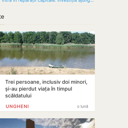
Un pod important din raionul Cantemir intră în reparații capitale: Investiția ajunge la…
te
Trei persoane, inclusiv doi minori,
și-au pierdut viața în timpul
scăldatului
UNGHENI
o lună