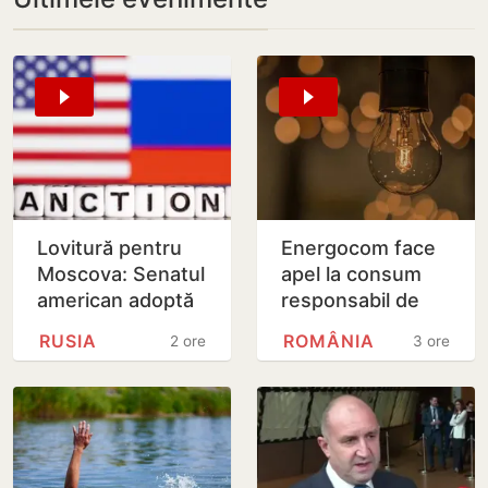
Lovitură pentru
Energocom face
Moscova: Senatul
apel la consum
american adoptă
responsabil de
noi sancțiuni dure
energie în orele
RUSIA
ROMÂNIA
2 ore
3 ore
împotriva Rusiei
de vârfe vârf