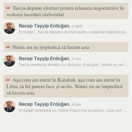
“
Turcia depune eforturi pentru reluarea negocierilor în
vederea încetării războiului
Recep Tayyip Erdoğan
,
o lună
Erdoğan: „Turcia depune eforturi pentru reluarea negocierilor în…
“
Nimic nu ne împiedică să facem asta
Recep Tayyip Erdoğan
,
4 luni
Turcia amenință Israelul cu războiul. Erdogan: „Nimic nu ne împiedică…
“
Așa cum am intrat în Karabah, așa cum am intrat în
Libia, la fel putem face și acolo. Nimic nu ne împiedică
să facem asta
Recep Tayyip Erdoğan
,
4 luni
Erdoğan amenință cu război împotriva Israelului: „Așa cum am intrat în…