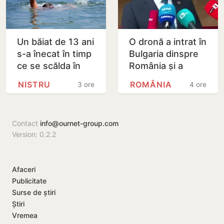
Un băiat de 13 ani
O dronă a intrat în
s-a înecat în timp
Bulgaria dinspre
ce se scălda în
România și a
Nistru, pe o plajă
explodat în
NISTRU
ROMÂNIA
3 ore
4 ore
neautorizată din
apropierea unui
Bender
gazoduct
Contact
info@ournet-group.com
Version: 0.2.2
Afaceri
Publicitate
Surse de știri
Știri
Vremea