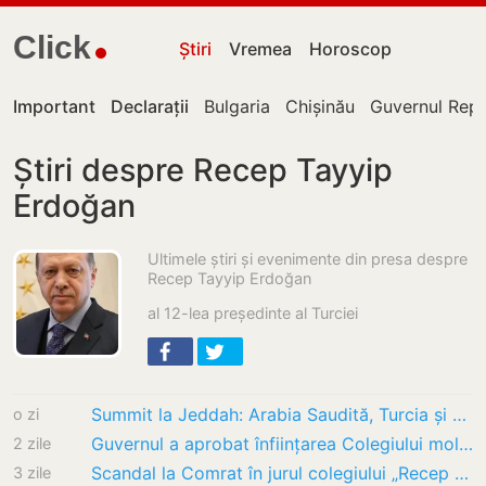
Click
Știri
Vremea
Horoscop
Important
Declarații
Bulgaria
Chișinău
Guvernul Repu
Știri despre Recep Tayyip
Erdoğan
Ultimele știri și evenimente din presa despre
Recep Tayyip Erdoğan
al 12-lea președinte al Turciei
Summit la Jeddah: Arabia Saudită, Turcia și Pakistan pregătesc un acord de apărare…
o zi
Guvernul a aprobat înființarea Colegiului moldo-turc la Comrat
2 zile
Scandal la Comrat în jurul colegiului „Recep Erdoğan” – Chișinăul acuză blocaje și…
3 zile