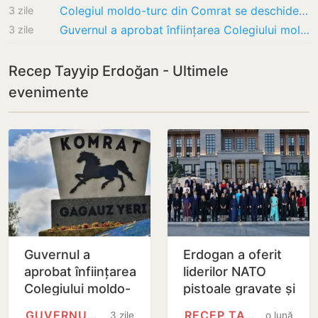
Colegiul moldo-turc din Comrat se deschide în septembrie 2027. MEC invocă blocaje locale
3 zile
Guvernul a aprobat înființarea Colegiului moldo-turc din Comrat: deschiderea, abia în…
3 zile
Recep Tayyip Erdoğan - Ultimele
evenimente
Guvernul a
Erdogan a oferit
aprobat înființarea
liderilor NATO
Colegiului moldo-
pistoale gravate și
turc la Comrat.
muniție reală la
GUVERNUL REPUBLICII MOLDOVA
RECEP TAYYIP ERDOĞAN
3 zile
o lună