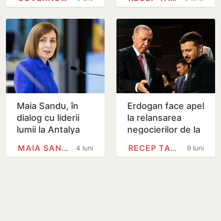
Perciun acuză
summitul de la
blocaje din
Ankara
partea…
Maia Sandu, în
Erdogan face apel
dialog cu liderii
la relansarea
lumii la Antalya
negocierilor de la
Diplomacy Forum,
Istanbul
MAIA SANDU
RECEP TAYYIP ERDOĞAN
4 luni
9 luni
la invitația lui
Recep Tayyip…