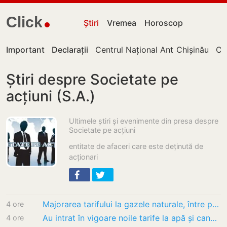
Click
Știri
Vremea
Horoscop
Important
Declarații
Centrul Național Anticorupție
Chișinău
Cu
Știri despre Societate pe
acțiuni (S.A.)
Ultimele știri și evenimente din presa despre
Societate pe acțiuni
entitate de afaceri care este deținută de
acționari
Majorarea tarifului la gazele naturale, între proceduri și așteptarea deciziei ANRE
4 ore
Au intrat în vigoare noile tarife la apă și canalizare în Chișinău: Cât vor plăti…
4 ore