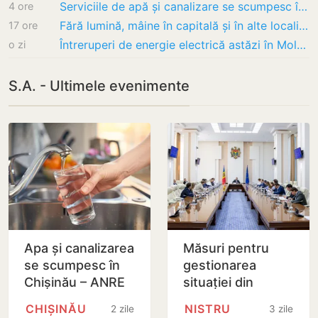
Serviciile de apă și canalizare se scumpesc în Chișinău. Noile tarife pentru „Apă-Canal”…
4 ore
Fără lumină, mâine în capitală și în alte localități din țară: Graficul întreruperilor și…
17 ore
Întreruperi de energie electrică astăzi în Moldova: Lista adreselor vizate
o zi
S.A. - Ultimele evenimente
Apa și canalizarea
Măsuri pentru
se scumpesc în
gestionarea
Chișinău – ANRE
situației din
propune noi tarife
sectorul
CHIȘINĂU
NISTRU
2 zile
3 zile
începând cu 4
energetic și a