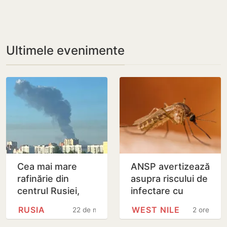
Ultimele evenimente
Cea mai mare
ANSP avertizează
rafinărie din
asupra riscului de
centrul Rusiei,
infectare cu
cuprinsă de flăcări
virusul West Nile
RUSIA
WEST NILE
22 de minute
2 ore
după un nou atac