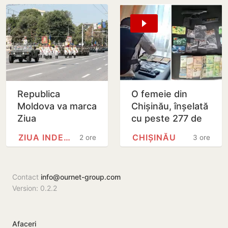
cu drone
ucrainene
Republica
O femeie din
Moldova va marca
Chișinău, înșelată
Ziua
cu peste 277 de
Independenței
mii de lei printr-o
ZIUA INDEPENDENȚEI
CHIȘINĂU
2 ore
3 ore
printr-o paradă
falsă platformă de
militară. Maia
investiții…
Sandu a semnat
Contact
info@ournet-group.com
decretul
Version: 0.2.2
Afaceri