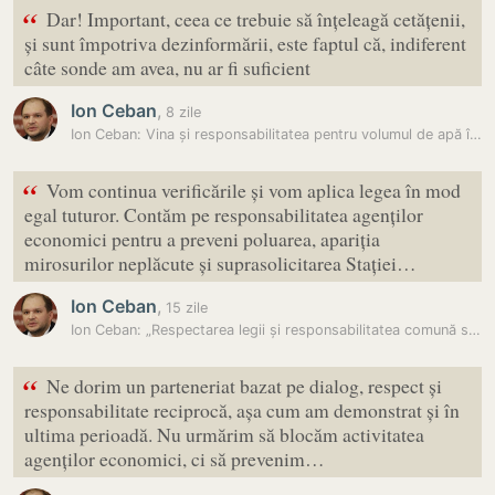
“
Dar! Important, ceea ce trebuie să înțeleagă cetățenii,
și sunt împotriva dezinformării, este faptul că, indiferent
câte sonde am avea, nu ar fi suficient
Ion Ceban
,
8 zile
Ion Ceban: Vina și responsabilitatea pentru volumul de apă în Nistru…
“
Vom continua verificările și vom aplica legea în mod
egal tuturor. Contăm pe responsabilitatea agenților
economici pentru a preveni poluarea, apariția
mirosurilor neplăcute și suprasolicitarea Stației…
Ion Ceban
,
15 zile
Ion Ceban: „Respectarea legii și responsabilitatea comună sunt…
“
Ne dorim un parteneriat bazat pe dialog, respect și
responsabilitate reciprocă, așa cum am demonstrat și în
ultima perioadă. Nu urmărim să blocăm activitatea
agenților economici, ci să prevenim…