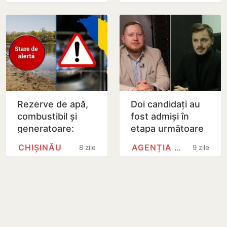
august
riscurilor
generate de
nivelul…
Rezerve de apă,
Doi candidați au
combustibil și
fost admiși în
generatoare:
etapa următoare
Planul Chișinăului
a concursului
CHIȘINĂU
AGENȚIA PROPRIETĂȚII PUBLICE
8 zile
9 zile
pentru situații de
pentru funcția de
criză
director general
al…