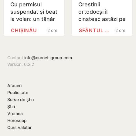
Cu permisul
Creștinii
suspendat și beat
ortodocși îl
la volan: un tânăr
cinstesc astăzi pe
de 22 de ani,
Sfântul Mare
CHIȘINĂU
SFÂNTUL PANTELIMON
2 ore
2 ore
reținut după un
Mucenic
accident
Pantelimon
Contact
info@ournet-group.com
Version: 0.2.2
Afaceri
Publicitate
Surse de știri
Știri
Vremea
Horoscop
Curs valutar