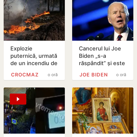
Explozie
Cancerul lui Joe
puternică, urmată
Biden „s-a
de un incendiu de
răspândit” și este
vegetație la
„foarte dureros”,
CROCMAZ
JOE BIDEN
o oră
o oră
Crocmaz, raionul
dezvăluie fiul său
Ștefan Vodă
Hunter