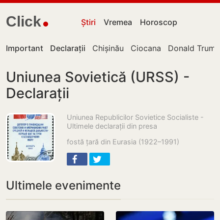
Click
Știri
Vremea
Horoscop
Important
Declarații
Chișinău
Ciocana
Donald Trum
Uniunea Sovietică (URSS) -
Declarații
Uniunea Republicilor Sovietice Socialiste -
Ultimele declarații din presa
fostă țară din Eurasia (1922–1991)
Ultimele evenimente