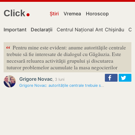
Click
Știri
Vremea
Horoscop
Important
Declarații
Centrul Național Anticorupție
Chișinău
Cu
“
Pentru mine este evident: anume autoritățile centrale
trebuie să fie interesate de dialogul cu Găgăuzia. Este
necesară reluarea activității grupului și discutarea
tuturor problemelor acumulate la masa negocierilor
Grigore Novac
,
3 luni
Grigore Novac: autoritățile centrale trebuie să fie interesate de…