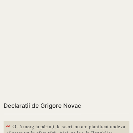
Declarații de Grigore Novac
“
O să merg la părinți, la socri, nu am planificat undeva
să mergem în afara țării. Aici, pe loc, în Republica