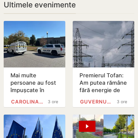
Ultimele evenimente
Mai multe
Premierul Tofan:
persoane au fost
Am putea rămâne
împușcate în
fără energie de
urma unui atac
avarie
CAROLINA DE NORD
GUVERNUL REPUBLICII MOLDOVA
3 ore
3 ore
armat în Carolina
de Nord