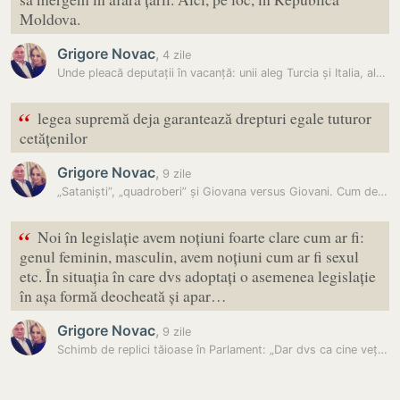
Moldova.
Grigore Novac
,
4 zile
Unde pleacă deputații în vacanță: unii aleg Turcia și Italia, alții…
“
legea supremă deja garantează drepturi egale tuturor
cetățenilor
Grigore Novac
,
9 zile
„Sataniști”, „quadroberi” și Giovana versus Giovani. Cum dezbaterea…
“
Noi în legislație avem noțiuni foarte clare cum ar fi:
genul feminin, masculin, avem noțiuni cum ar fi sexul
etc. În situația în care dvs adoptați o asemenea legislație
în așa formă deocheată și apar…
Grigore Novac
,
9 zile
Schimb de replici tăioase în Parlament: „Dar dvs ca cine veți ieși la…