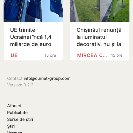
UE trimite
Chișinăul renunță
Ucrainei încă 1,4
la iluminatul
miliarde de euro
decorativ, nu și la
din dobânzile
cel stradal.
UE
MIRCEA CEL BĂTRÂN
15 ore
15 ore
generate de
Irigarea spațiilor
activele rusești
verzi nu va fi…
înghețate
Contact
info@ournet-group.com
Version: 0.2.2
Afaceri
Publicitate
Surse de știri
Știri
Vremea