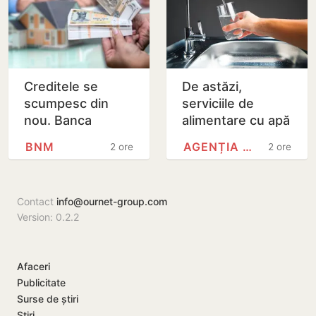
Creditele se
De astăzi,
scumpesc din
serviciile de
nou. Banca
alimentare cu apă
Națională a
și canalizare din
BNM
AGENȚIA NAȚIONALĂ PENTRU…
2 ore
2 ore
Moldovei a
capitală sunt mai
majorat rata de
scumpe
bază de la 7% la
Contact
info@ournet-group.com
7,5 la…
Version: 0.2.2
Afaceri
Publicitate
Surse de știri
Știri