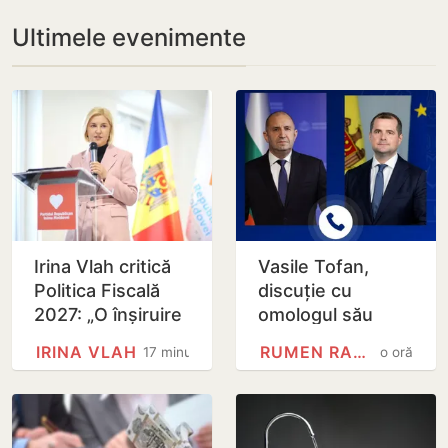
Ultimele evenimente
Irina Vlah critică
Vasile Tofan,
Politica Fiscală
discuție cu
2027: „O înșiruire
omologul său
de intenții nobile,
bulgar: Integrarea
IRINA VLAH
RUMEN RADEV
17 minute
o oră
realizată pe
europeană și
seama…
energia, printre
principalele…