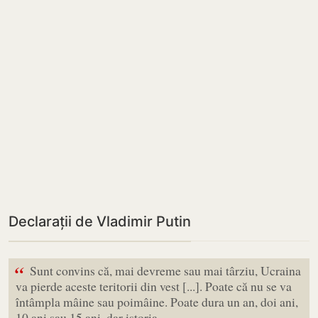
Declarații de Vladimir Putin
“
Sunt convins că, mai devreme sau mai târziu, Ucraina
va pierde aceste teritorii din vest [...]. Poate că nu se va
întâmpla mâine sau poimâine. Poate dura un an, doi ani,
10 ani sau 15 ani, dar istoria…