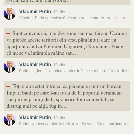
Vladimir Putin
,
10 zile
Vladimir Putin speculează din nou pe seama teritoriilor istorice din…
“
Sunt convins că, mai devreme sau mai târziu, Ucraina
va pierde aceste teritorii din vest, pământuri care au
aparținut cândva Poloniei, Ungariei și României. Poate
că nu se va întâmpla mâine sau…
Vladimir Putin
,
10 zile
Putin susține că Ucraina va pierde în cele din urmă teritoriile care…
“
Toți s-au certat între ei, ca păianjenii într-un borcan.
Împart banii pe care i-au furat de la poporul ucrainean
sau pe cei primiți de la sponsorii lor occidentali, se
distrug unii pe alții, fug în…
Vladimir Putin
,
10 zile
Putin: Ucraina va pierde teritoriile din vest. Ce a aparținut cândva…