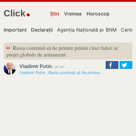
Click
Știri
Vremea
Horoscop
Important
Declarații
Agenția Națională pentru Regleme
BNM
Centru
“
Rusia continuă să fie printre primii cinci lideri ai
pieței globale de armament
Vladimir Putin
,
un an
Vladimir Putin: „Rusia continuă să fie printre primii cinci lideri ai…