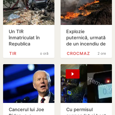
Un TIR
Explozie
înmatriculat în
puternică, urmată
Republica
de un incendiu de
Moldova a intrat
vegetație la
TIR
CROCMAZ
o oră
2 ore
în două gospodării
Crocmaz, raionul
din România.
Ștefan Vodă
Șoferul a ajuns
la…
Cancerul lui Joe
Cu permisul