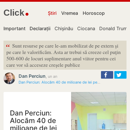
Click
Știri
Vremea
Horoscop
Important
Declarații
Chișinău
Ciocana
Donald Trum
“
Sunt resurse pe care le-am mobilizat de pe extern și
pe care le valorificăm. Asta ar trebui să creeze cel puțin
500-600 de locuri suplimentare anul viitor pentru cei
care vor să acceseze creșele publice
Dan Perciun
,
un an
Dan Perciun: Alocăm 40 de milioane de lei pentru extinderea grupelor…
Dan Perciun:
Alocăm 40 de
milioane de lei