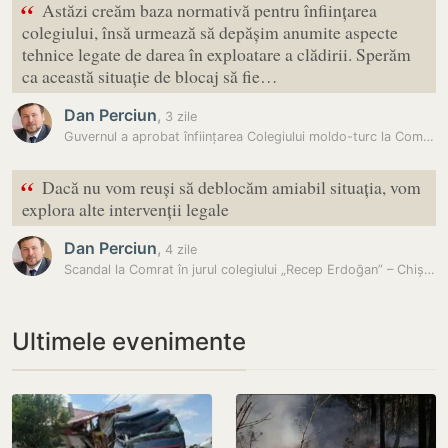
“
Astăzi creăm baza normativă pentru înființarea
colegiului, însă urmează să depășim anumite aspecte
tehnice legate de darea în exploatare a clădirii. Sperăm
ca această situație de blocaj să fie…
Dan Perciun
,
3 zile
Guvernul a aprobat înființarea Colegiului moldo-turc la Comrat
“
Dacă nu vom reuși să deblocăm amiabil situația, vom
explora alte intervenții legale
Dan Perciun
,
4 zile
Scandal la Comrat în jurul colegiului „Recep Erdoğan” – Chișinăul…
Ultimele evenimente