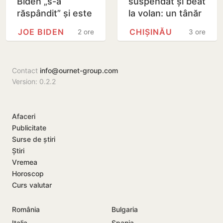
Biden „s-a
suspendat și beat
răspândit” și este
la volan: un tânăr
„foarte dureros”,
de 22 de ani,
JOE BIDEN
CHIȘINĂU
2 ore
3 ore
dezvăluie fiul său
reținut după un
Hunter
accident
Contact
info@ournet-group.com
Version: 0.2.2
Afaceri
Publicitate
Surse de știri
Știri
Vremea
Horoscop
Curs valutar
România
Bulgaria
Italia
Spania