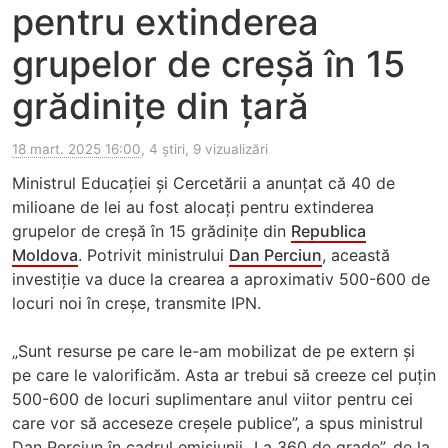
pentru extinderea
grupelor de creșă în 15
grădinițe din țară
18 mart. 2025 16:00
, 4 știri, 9 vizualizări
Ministrul Educației și Cercetării a anunțat că 40 de
milioane de lei au fost alocați pentru extinderea
grupelor de creșă în 15 grădinițe din
Republica
Moldova
. Potrivit ministrului
Dan Perciun
, această
investiție va duce la crearea a aproximativ 500-600 de
locuri noi în creșe, transmite IPN.
„Sunt resurse pe care le-am mobilizat de pe extern și
pe care le valorificăm. Asta ar trebui să creeze cel puțin
500-600 de locuri suplimentare anul viitor pentru cei
care vor să acceseze creșele publice”, a spus ministrul
Dan Perciun în cadrul emisiunii „La 360 de grade”, de la