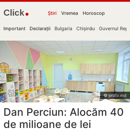
Click
Știri
Vremea
Horoscop
Important
Declarații
Bulgaria
Chișinău
Guvernul Repu
© protv.md
Dan Perciun: Alocăm 40
de milioane de lei