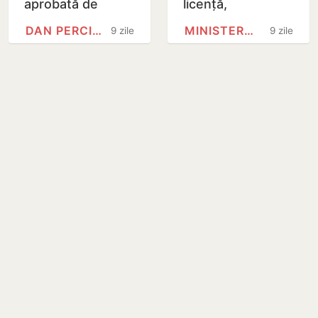
aprobată de
licență,
Parlament
disponibile în
DAN PERCIUN
MINISTERUL EDUCAȚIEI ȘI…
9 zile
9 zile
universitățile din
Republica
Moldova