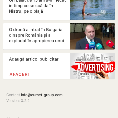
Un băiat de 13 ani s-a înecat
în timp ce se scălda în
Nistru, pe o plajă
neautorizată din Bender
O dronă a intrat în Bulgaria
dinspre România și a
explodat în apropierea unui
gazoduct
Adaugă articol publicitar
AFACERI
Contact
info@ournet-group.com
Version: 0.2.2