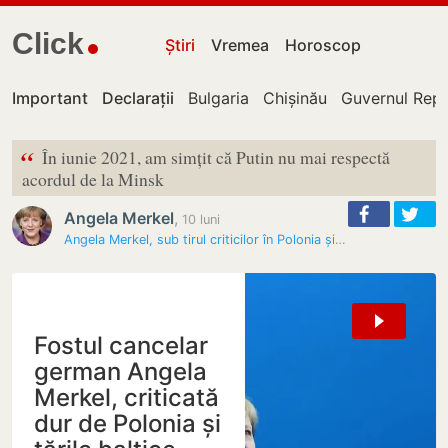
Click
Știri
Vremea
Horoscop
Important
Declarații
Bulgaria
Chișinău
Guvernul Repu
“
În iunie 2021, am simțit că Putin nu mai respectă
acordul de la Minsk
Angela Merkel
,
10 luni
Angela Merkel, sub tirul criticilor în Polonia și țările baltice…
Fostul cancelar
german Angela
Merkel, criticată
dur de Polonia și