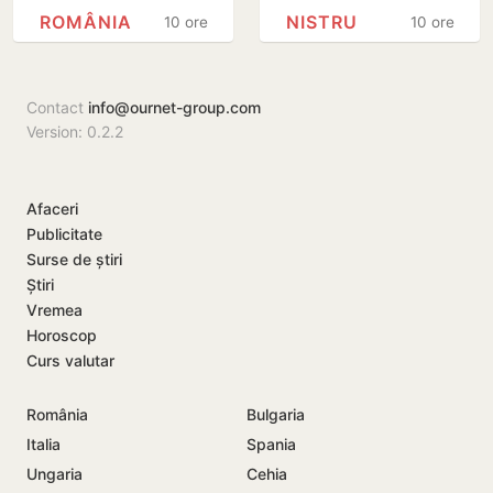
energie în orele
Nistru, pe o plajă
ROMÂNIA
NISTRU
10 ore
10 ore
de vârfe vârf
neautorizată din
Bender
Contact
info@ournet-group.com
Version: 0.2.2
Afaceri
Publicitate
Surse de știri
Știri
Vremea
Horoscop
Curs valutar
România
Bulgaria
Italia
Spania
Ungaria
Cehia