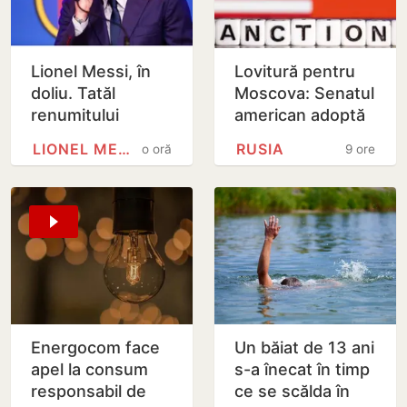
Lionel Messi, în
Lovitură pentru
doliu. Tatăl
Moscova: Senatul
renumitului
american adoptă
fotbalist a
noi sancțiuni dure
LIONEL MESSI
RUSIA
o oră
9 ore
decedat
împotriva Rusiei
Energocom face
Un băiat de 13 ani
apel la consum
s-a înecat în timp
responsabil de
ce se scălda în