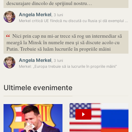
descurajare dincolo de sprijinul nostru…
Angela Merkel
,
3 luni
Merkel critică UE fiindcă nu discută cu Rusia și dă exemplul lui Trump
“
Nici prin cap nu mi-ar trece să rog un intermediar să
meargă la Minsk în numele meu și să discute acolo cu
Putin. Trebuie să luăm lucrurile în propriile mâini
Angela Merkel
,
3 luni
Merkel: „Europa trebuie să ia lucrurile în propriile mâini”
Ultimele evenimente