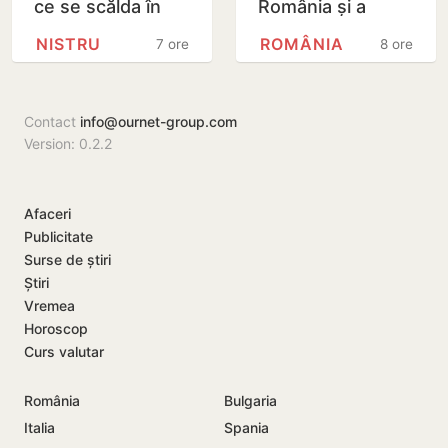
ce se scălda în
România și a
Nistru, pe o plajă
explodat în
NISTRU
ROMÂNIA
7 ore
8 ore
neautorizată din
apropierea unui
Bender
gazoduct
Contact
info@ournet-group.com
Version: 0.2.2
Afaceri
Publicitate
Surse de știri
Știri
Vremea
Horoscop
Curs valutar
România
Bulgaria
Italia
Spania