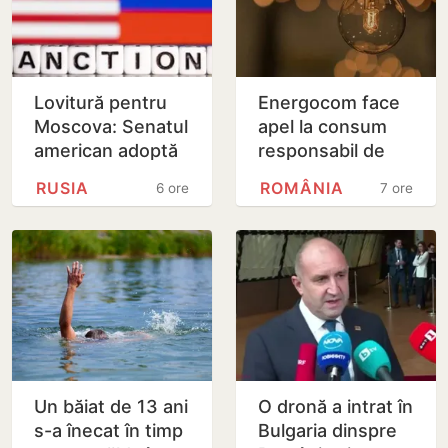
Lovitură pentru
Energocom face
Moscova: Senatul
apel la consum
american adoptă
responsabil de
noi sancțiuni dure
energie în orele
RUSIA
ROMÂNIA
6 ore
7 ore
împotriva Rusiei
de vârfe vârf
Un băiat de 13 ani
O dronă a intrat în
s-a înecat în timp
Bulgaria dinspre