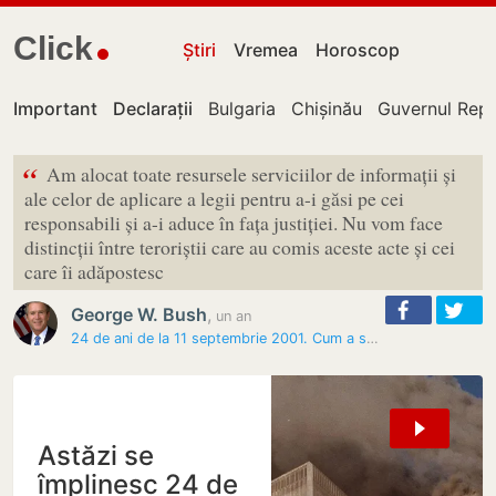
Click
Știri
Vremea
Horoscop
Important
Declarații
Bulgaria
Chișinău
Guvernul Repu
“
Am alocat toate resursele serviciilor de informații și
ale celor de aplicare a legii pentru a-i găsi pe cei
responsabili și a-i aduce în fața justiției. Nu vom face
distincții între teroriștii care au comis aceste acte și cei
care îi adăpostesc
George W. Bush
,
un an
24 de ani de la 11 septembrie 2001. Cum a schimbat lumea atacul…
Astăzi se
împlinesc 24 de