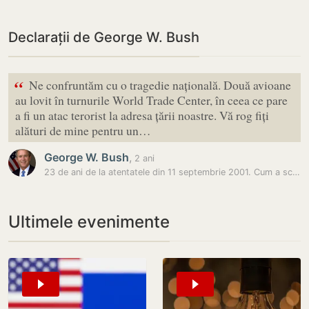
Declarații de George W. Bush
“
Ne confruntăm cu o tragedie națională. Două avioane
au lovit în turnurile World Trade Center, în ceea ce pare
a fi un atac terorist la adresa țării noastre. Vă rog fiți
alături de mine pentru un…
George W. Bush
,
2 ani
23 de ani de la atentatele din 11 septembrie 2001. Cum a scăpat un…
Ultimele evenimente