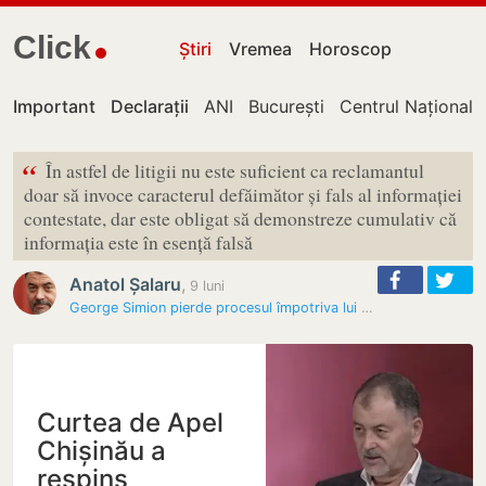
Click
Știri
Vremea
Horoscop
Important
Declarații
ANI
București
Centrul Național 
“
În astfel de litigii nu este suficient ca reclamantul
doar să invoce caracterul defăimător și fals al informației
contestate, dar este obligat să demonstreze cumulativ că
informația este în esență falsă
Anatol Șalaru
,
9 luni
George Simion pierde procesul împotriva lui Anatol Șalaru
Curtea de Apel
Chișinău a
respins