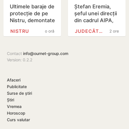
Ultimele baraje de
Ștefan Eremia,
protecție de pe
șeful unei direcții
Nistru, demontate
din cadrul AIPA,
după cinci luni de
acuzat de trafic
NISTRU
JUDECĂTORIA CHIȘINĂU
o oră
2 ore
intervenții
de influență, a
fost plasat în…
Contact
info@ournet-group.com
Version: 0.2.2
Afaceri
Publicitate
Surse de știri
Știri
Vremea
Horoscop
Curs valutar