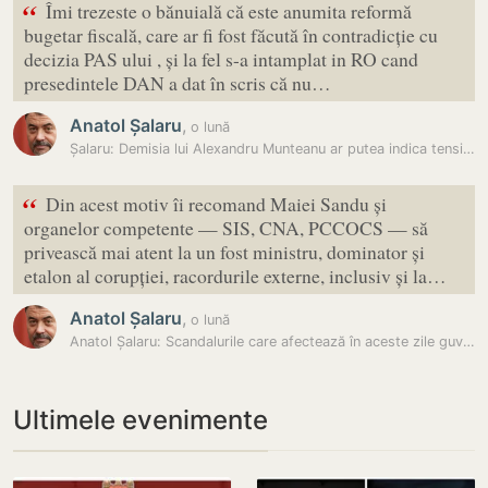
“
Îmi trezeste o bănuială că este anumita reformă
bugetar fiscală, care ar fi fost făcută în contradicție cu
decizia PAS ului , și la fel s-a intamplat in RO cand
presedintele DAN a dat în scris că nu…
Anatol Șalaru
,
o lună
Șalaru: Demisia lui Alexandru Munteanu ar putea indica tensiuni
“
Din acest motiv îi recomand Maiei Sandu și
organelor competente — SIS, CNA, PCCOCS — să
privească mai atent la un fost ministru, dominator și
etalon al corupției, racordurile externe, inclusiv și la…
Anatol Șalaru
,
o lună
Anatol Șalaru: Scandalurile care afectează în aceste zile guvernarea…
Ultimele evenimente