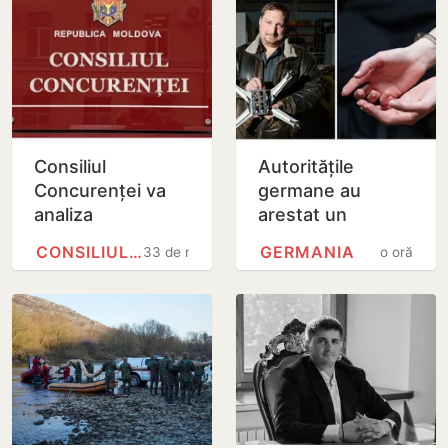
Consiliul
Autoritățile
Concurenței va
germane au
analiza
arestat un
suplimentar
cetățean român
CONSILIUL CONCURENȚEI
GERMANIA
33 de minute
o oră
preluarea Honest
acuzat de spionaj
Company de
către Moldretail
Group