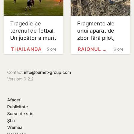
Tragedie pe
Fragmente ale
terenul de fotbal.
unui aparat de
Un jucător a murit
zbor fără pilot,
lovit de fulger
găsite la Cahul
THAILANDA
RAIONUL CAHUL
5 ore
6 ore
chiar în timpul
meciului
Contact
info@ournet-group.com
Version: 0.2.2
Afaceri
Publicitate
Surse de știri
Știri
Vremea