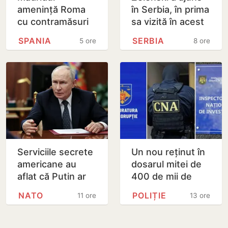
amenință Roma
în Serbia, în prima
cu contramăsuri
sa vizită în acest
dacă Italia nu
stat aliat
SPANIA
SERBIA
5 ore
8 ore
renunță la
tradițional al
controalele la
Rusiei după 2022
frontieră pentru…
Serviciile secrete
Un nou reținut în
americane au
dosarul mitei de
aflat că Putin ar
400 de mii de
putea testa NATO
dolari. Ar fi
NATO
POLIȚIE
11 ore
13 ore
cu un atac chiar în
facilitat transferul
această…
a 60 de mii de…