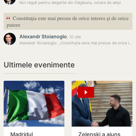
Noi reguli pentru alegerile din Găgăuzia, votate de aleși
“
Constituția este mai presus de orice interes și de orice
putere
Alexandr Stoianoglo
,
10 zile
Alexandr Stoianoglo: „Constituția este mai presus de orice interes și…
Ultimele evenimente
Madridul
Zelenski a ajuns