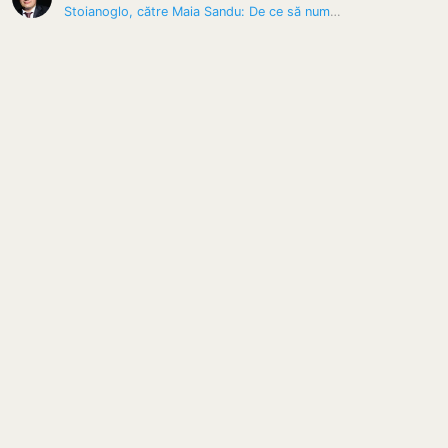
Stoianoglo, către Maia Sandu: De ce să numești PG, dacă poți fi chiar…