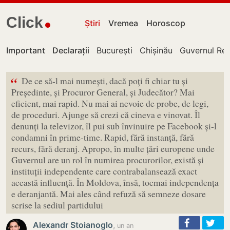
Click
Știri
Vremea
Horoscop
Important
Declarații
București
Chișinău
Guvernul Rep
“
De ce să-l mai numești, dacă poți fi chiar tu și
Președinte, și Procuror General, și Judecător? Mai
eficient, mai rapid. Nu mai ai nevoie de probe, de legi,
de proceduri. Ajunge să crezi că cineva e vinovat. Îl
denunți la televizor, îl pui sub învinuire pe Facebook și-l
condamni în prime-time. Rapid, fără instanță, fără
recurs, fără deranj. Apropo, în multe țări europene unde
Guvernul are un rol în numirea procurorilor, există și
instituții independente care contrabalansează exact
această influență. În Moldova, însă, tocmai independența
e deranjantă. Mai ales când refuză să semneze dosare
scrise la sediul partidului
Alexandr Stoianoglo
,
un an