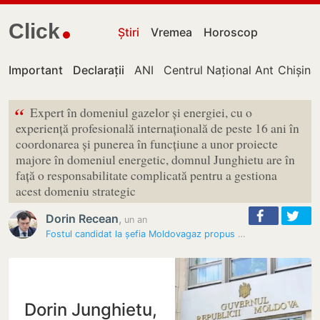
Click
Știri
Vremea
Horoscop
Important
Declarații
ANI
Centrul Național Anticorupți
Chișină
“
Expert în domeniul gazelor și energiei, cu o
experiență profesională internațională de peste 16 ani în
coordonarea și punerea în funcțiune a unor proiecte
majore în domeniul energetic, domnul Junghietu are în
față o responsabilitate complicată pentru a gestiona
acest domeniu strategic
Dorin Recean
,
un an
Fostul candidat la șefia Moldovagaz propus de Recean pentru funcția de…
Dorin Junghietu,