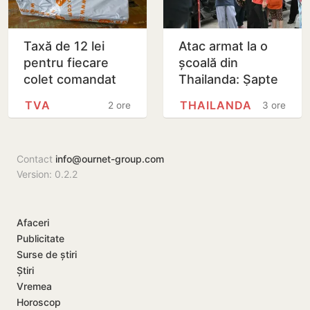
Taxă de 12 lei
Atac armat la o
pentru fiecare
școală din
colet comandat
Thailanda: Șapte
de pe platformele
morți și 15 răniți
TVA
THAILANDA
2 ore
3 ore
internaționale
după ce un elev
de 14 ani a
deschis…
Contact
info@ournet-group.com
Version: 0.2.2
Afaceri
Publicitate
Surse de știri
Știri
Vremea
Horoscop