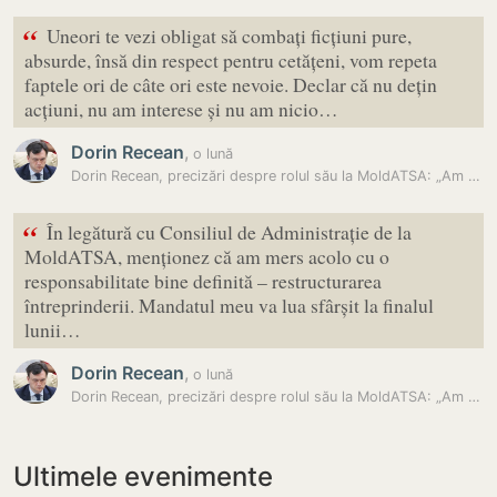
“
Uneori te vezi obligat să combați ficțiuni pure,
absurde, însă din respect pentru cetățeni, vom repeta
faptele ori de câte ori este nevoie. Declar că nu dețin
acțiuni, nu am interese și nu am nicio…
Dorin Recean
,
o lună
Dorin Recean, precizări despre rolul său la MoldATSA: „Am mers acolo…
“
În legătură cu Consiliul de Administrație de la
MoldATSA, menționez că am mers acolo cu o
responsabilitate bine definită – restructurarea
întreprinderii. Mandatul meu va lua sfârșit la finalul
lunii…
Dorin Recean
,
o lună
Dorin Recean, precizări despre rolul său la MoldATSA: „Am mers acolo…
Ultimele evenimente