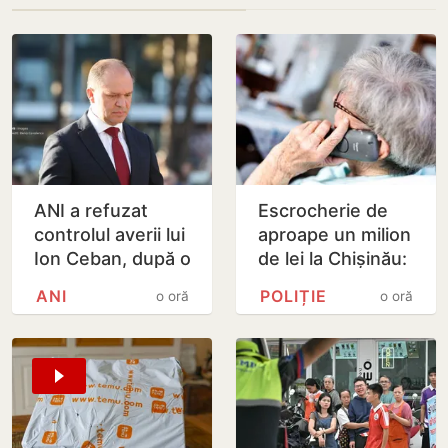
ANI a refuzat
Escrocherie de
controlul averii lui
aproape un milion
Ion Ceban, după o
de lei la Chișinău:
sesizare privind
O pensionară și-a
ANI
POLIȚIE
o oră
o oră
banii folosiți
predat economiile
pentru litigii…
unui curier