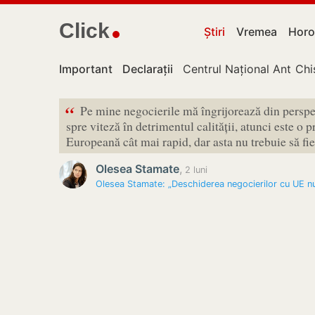
Click
Știri
Vremea
Horo
Important
Declarații
Centrul Național Anticor
Chi
“
Pe mine negocierile mă îngrijorează din perspec
spre viteză în detrimentul calității, atunci este 
Europeană cât mai rapid, dar asta nu trebuie să fie 
Olesea Stamate
,
2 luni
Olesea Stamate: „Deschiderea negocierilor cu UE n