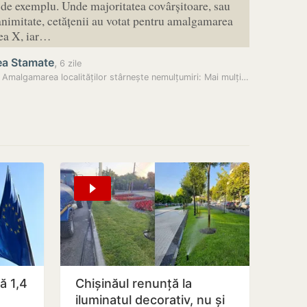
, de exemplu. Unde majoritatea covârșitoare, sau
animitate, cetățenii au votat pentru amalgamarea
tea X, iar…
ea Stamate
,
6 zile
Amalgamarea localităților stârnește nemulțumiri: Mai mulți…
ă 1,4
Chișinăul renunță la
iluminatul decorativ, nu și