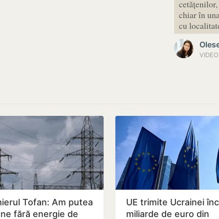
cetățenilor
chiar în un
cu localita
Oles
VIDEO 
ierul Tofan: Am putea
UE trimite Ucrainei înc
ne fără energie de
miliarde de euro din