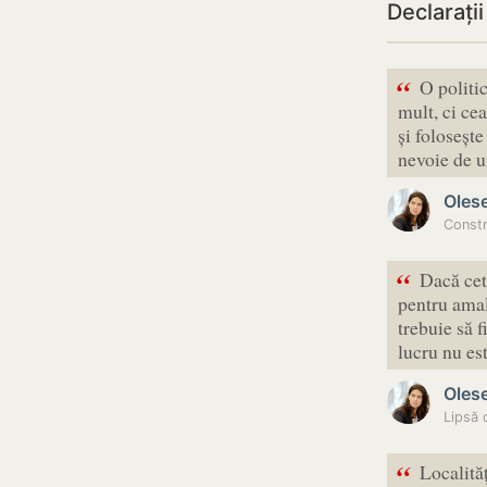
Declarați
“
O politi
mult, ci ce
și foloseșt
nevoie de 
Oles
Constr
“
Dacă cetă
pentru amal
trebuie să f
lucru nu es
Oles
“
Localită