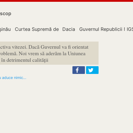
scop
upție
șinău
Curtea Supremă de Justiție
Dacia
Guvernul Republicii Mo
IG
tiva vitezei. Dacă Guvernul va fi orientat
o problemă. Noi vrem să aderăm la Uniunea
în detrimentul calității
u aduce nimic…