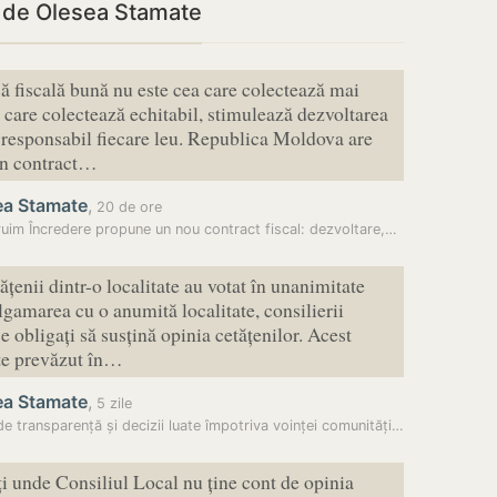
i de Olesea Stamate
că fiscală bună nu este cea care colectează mai
a care colectează echitabil, stimulează dezvoltarea
e responsabil fiecare leu. Republica Moldova are
un contract…
ea Stamate
,
20 de ore
uim Încredere propune un nou contract fiscal: dezvoltare,…
țenii dintr-o localitate au votat în unanimitate
gamarea cu o anumită localitate, consilierii
ie obligați să susțină opinia cetățenilor. Acest
te prevăzut în…
ea Stamate
,
5 zile
Lipsă de transparență și decizii luate împotriva voinței comunităților…
ți unde Consiliul Local nu ține cont de opinia