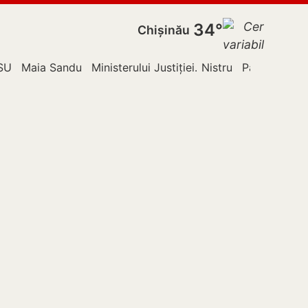
34°
Chișinău
ldova
SU
Maia Sandu
Ministerului Justiției
Nistru
Partidul Acți