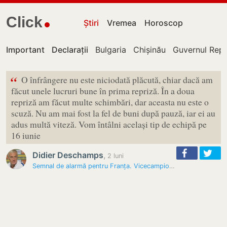
Click
Știri
Vremea
Horoscop
Important
Declarații
Bulgaria
Chișinău
Guvernul Repu
“
O înfrângere nu este niciodată plăcută, chiar dacă am
făcut unele lucruri bune în prima repriză. În a doua
repriză am făcut multe schimbări, dar aceasta nu este o
scuză. Nu am mai fost la fel de buni după pauză, iar ei au
adus multă viteză. Vom întâlni același tip de echipă pe
16 iunie
Didier Deschamps
,
2 luni
Semnal de alarmă pentru Franța. Vicecampioana mondială, înfrângere…