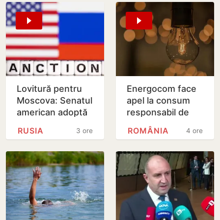
Lovitură pentru
Energocom face
Moscova: Senatul
apel la consum
american adoptă
responsabil de
noi sancțiuni dure
energie în orele
RUSIA
ROMÂNIA
3 ore
4 ore
împotriva Rusiei
de vârfe vârf