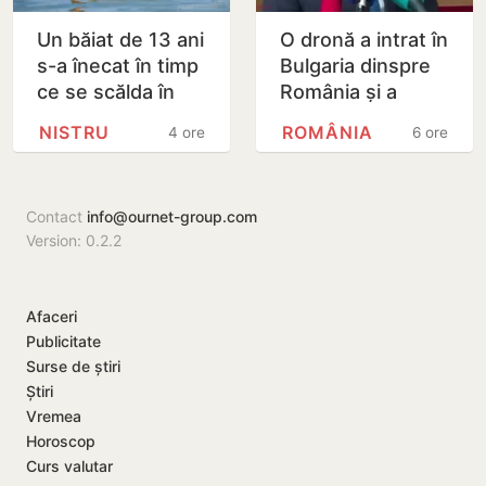
Un băiat de 13 ani
O dronă a intrat în
s-a înecat în timp
Bulgaria dinspre
ce se scălda în
România și a
Nistru, pe o plajă
explodat în
NISTRU
ROMÂNIA
4 ore
6 ore
neautorizată din
apropierea unui
Bender
gazoduct
Contact
info@ournet-group.com
Version: 0.2.2
Afaceri
Publicitate
Surse de știri
Știri
Vremea
Horoscop
Curs valutar