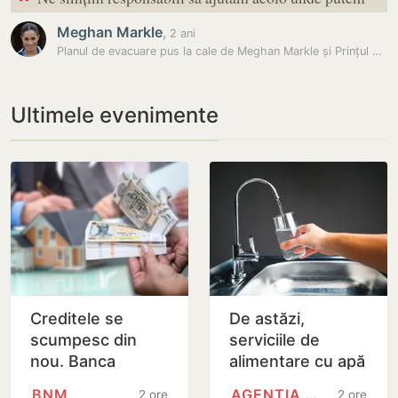
“
Meghan Markle
,
2 ani
Planul de evacuare pus la cale de Meghan Markle și Prințul Harry după…
Ultimele evenimente
Creditele se
De astăzi,
scumpesc din
serviciile de
nou. Banca
alimentare cu apă
Națională a
și canalizare din
BNM
AGENȚIA NAȚIONALĂ PENTRU…
2 ore
2 ore