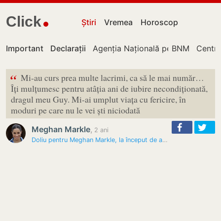
Click
Știri
Vremea
Horoscop
Important
Declarații
Agenția Națională pentru Regleme
BNM
Centru
“
Mi-au curs prea multe lacrimi, ca să le mai număr…
Îți mulțumesc pentru atâția ani de iubire necondiționată,
dragul meu Guy. Mi-ai umplut viața cu fericire, în
moduri pe care nu le vei ști niciodată
Meghan Markle
,
2 ani
Doliu pentru Meghan Markle, la început de an. Ducesa a făcut anunțul:…