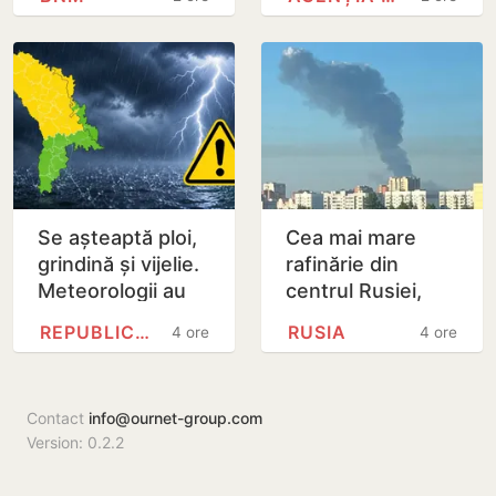
Moldovei a
capitală sunt mai
majorat rata de
scumpe
bază de la 7% la
7,5 la…
Se așteaptă ploi,
Cea mai mare
grindină și vijelie.
rafinărie din
Meteorologii au
centrul Rusiei,
emis cod galben
cuprinsă de flăcări
REPUBLICA MOLDOVA
RUSIA
4 ore
4 ore
de instabilitate
după un nou atac
atmosferică
cu drone
ucrainene
Contact
info@ournet-group.com
Version: 0.2.2