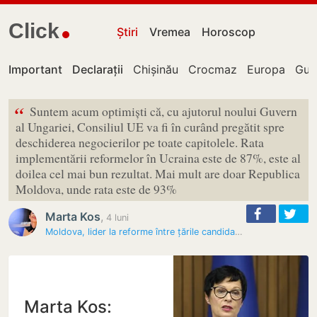
Click
Știri
Vremea
Horoscop
Important
Declarații
Chișinău
Crocmaz
Europa
Guv
“
Suntem acum optimiști că, cu ajutorul noului Guvern
al Ungariei, Consiliul UE va fi în curând pregătit spre
deschiderea negocierilor pe toate capitolele. Rata
implementării reformelor în Ucraina este de 87%, este al
doilea cel mai bun rezultat. Mai mult are doar Republica
Moldova, unde rata este de 93%
Marta Kos
,
4 luni
Moldova, lider la reforme între țările candidate la UE
Marta Kos: