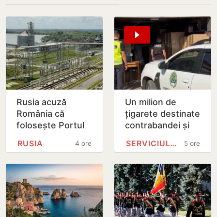
Rusia acuză
Un milion de
România că
țigarete destinate
folosește Portul
contrabandei și
Giurgiulești
600 de mii de lei,
RUSIA
SERVICIULUI VAMAL
4 ore
5 ore
pentru arme către
ridicate după
Ucraina și neagă
percheziții în…
sprijinul…