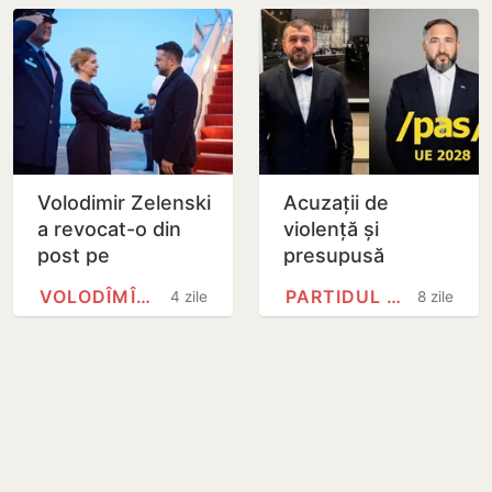
admis cererea…
Volodimir Zelenski
Acuzații de
a revocat-o din
violență și
post pe
presupusă
ambasadoarea
mușamalizare: Ce
VOLODÎMÎR ZELENSKI
PARTIDUL ACȚIUNE ȘI…
4 zile
8 zile
Ucrainei în SUA
spune Poliția
despre cazul
fratelui
deputatului…