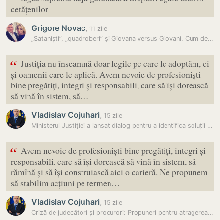
“
cetățenilor
Grigore Novac
,
11 zile
„Sataniști”, „quadroberi” și Giovana versus Giovani. Cum dezbaterea…
“
Justiția nu înseamnă doar legile pe care le adoptăm, ci
și oamenii care le aplică. Avem nevoie de profesioniști
bine pregătiți, integri și responsabili, care să își dorească
să vină în sistem, să…
Vladislav Cojuhari
,
15 zile
Ministerul Justiției a lansat dialog pentru a identifica soluții care…
“
Avem nevoie de profesioniști bine pregătiți, integri și
responsabili, care să își dorească să vină în sistem, să
rămînă și să își construiască aici o carieră. Ne propunem
să stabilim acțiuni pe termen…
Vladislav Cojuhari
,
15 zile
Criză de judecători și procurori: Propuneri pentru atragerea…