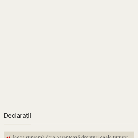
Declarații
legea supremă deja garantează drepturi egale tuturor