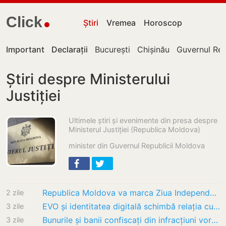
Click
Știri
Vremea
Horoscop
Important
Declarații
București
Chișinău
Guvernul Rep
Știri despre Ministerului
Justiției
Ultimele știri și evenimente din presa despre
Ministerul Justiției (Republica Moldova)
minister din Guvernul Republicii Moldova
Republica Moldova va marca Ziua Independenței printr-o paradă militară. Maia Sandu a…
2 zile
EVO și identitatea digitală schimbă relația cu statul: antreprenorii și diaspora vor…
3 zile
Bunurile și banii confiscați din infracțiuni vor finanța proiecte sociale și de interes…
3 zile