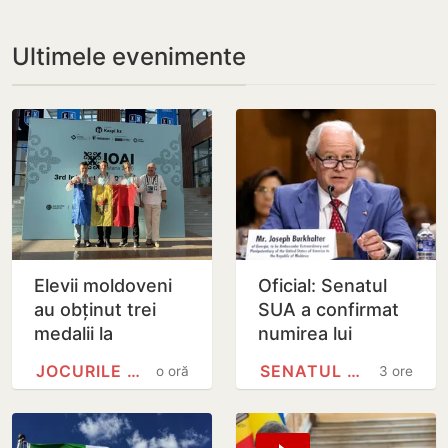
Ultimele evenimente
Elevii moldoveni
Oficial: Senatul
au obținut trei
SUA a confirmat
medalii la
numirea lui
Olimpiada
Joseph
JOCURILE OLIMPICE
SENATUL SUA
o oră
3 ore
Internațională de
Burkhalter în
Inteligență
funcția de
Artificială din…
ambasador în