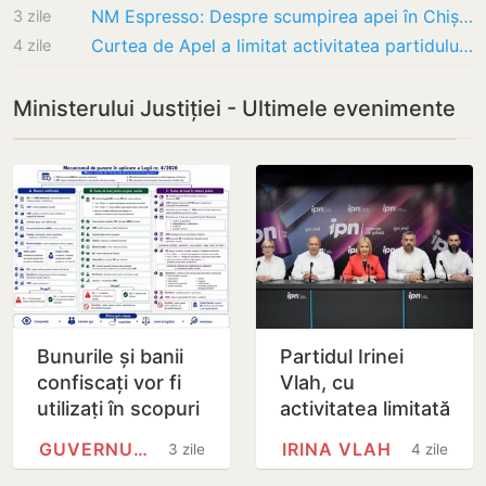
NM Espresso: Despre scumpirea apei în Chișinău, deficitul de energie electrică și «cazul…
3 zile
Curtea de Apel a limitat activitatea partidului Irinei Vlah pentru 12 luni. Instanța a…
4 zile
Ministerului Justiției - Ultimele evenimente
Bunurile și banii
Partidul Irinei
confiscați vor fi
Vlah, cu
utilizați în scopuri
activitatea limitată
sociale și în
pentru 12 luni:
GUVERNUL REPUBLICII MOLDOVA
IRINA VLAH
3 zile
4 zile
interes public
Curtea de Apel a