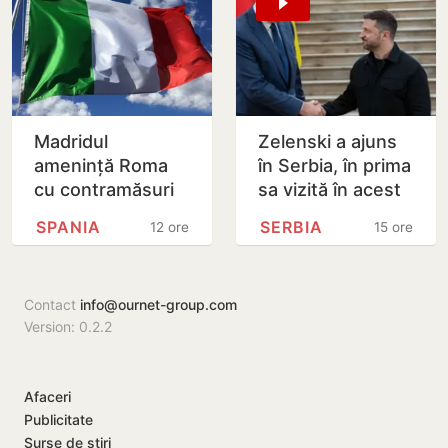
Republica…
Madridul
Zelenski a ajuns
amenință Roma
în Serbia, în prima
cu contramăsuri
sa vizită în acest
dacă Italia nu
stat aliat
SPANIA
SERBIA
12 ore
15 ore
renunță la
tradițional al
controalele la
Rusiei după 2022
frontieră pentru…
Contact
info@ournet-group.com
Version: 0.2.2
Afaceri
Publicitate
Surse de știri