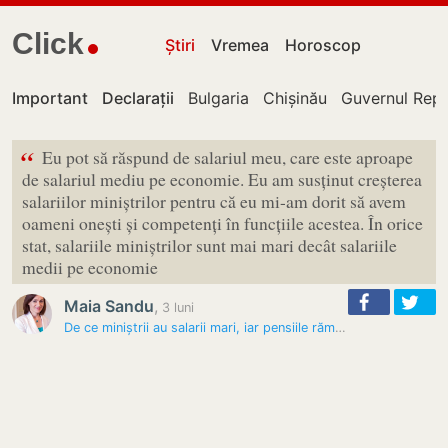
Click
Știri
Vremea
Horoscop
Important
Declarații
Bulgaria
Chișinău
Guvernul Repu
“
Eu pot să răspund de salariul meu, care este aproape
de salariul mediu pe economie. Eu am susținut creșterea
salariilor miniștrilor pentru că eu mi-am dorit să avem
oameni onești și competenți în funcțiile acestea. În orice
stat, salariile miniștrilor sunt mai mari decât salariile
medii pe economie
Maia Sandu
,
3 luni
De ce miniștrii au salarii mari, iar pensiile rămân mici? Răspunsul…