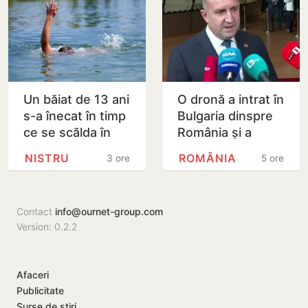
Un băiat de 13 ani
O dronă a intrat în
s-a înecat în timp
Bulgaria dinspre
ce se scălda în
România și a
Nistru, pe o plajă
explodat în
NISTRU
ROMÂNIA
3 ore
5 ore
neautorizată din
apropierea unui
Bender
gazoduct
Contact
info@ournet-group.com
Version: 0.2.2
Afaceri
Publicitate
Surse de știri