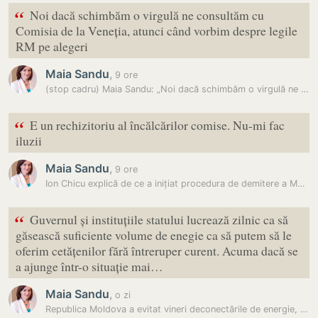
“
Noi dacă schimbăm o virgulă ne consultăm cu
Comisia de la Veneția, atunci când vorbim despre legile
RM pe alegeri
Maia Sandu
,
9 ore
(stop cadru) Maia Sandu: „Noi dacă schimbăm o virgulă ne consultăm cu…
“
E un rechizitoriu al încălcărilor comise. Nu-mi fac
iluzii
Maia Sandu
,
9 ore
Ion Chicu explică de ce a inițiat procedura de demitere a Maiei Sandu:…
“
Guvernul și instituțiile statului lucrează zilnic ca să
găsească suficiente volume de enegie ca să putem să le
oferim cetățenilor fără întreruper curent. Acuma dacă se
a ajunge într-o situație mai…
Maia Sandu
,
o zi
Republica Moldova a evitat vineri deconectările de energie, dar riscul…