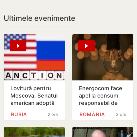
Ultimele evenimente
Lovitură pentru
Energocom face
Moscova: Senatul
apel la consum
american adoptă
responsabil de
noi sancțiuni dure
energie în orele
RUSIA
ROMÂNIA
2 ore
3 ore
împotriva Rusiei
de vârfe vârf