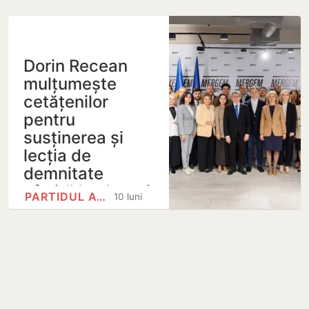
Dorin Recean
mulțumește
cetățenilor
pentru
susținerea și
lecția de
demnitate
oferită la alegeri
PARTIDUL ACȚIUNE ȘI…
10 luni