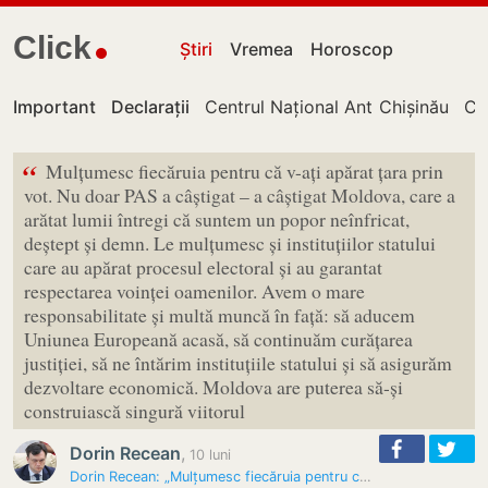
Click
Știri
Vremea
Horoscop
Important
Declarații
Centrul Național Anticorupție
Chișinău
Cu
“
Mulțumesc fiecăruia pentru că v-ați apărat țara prin
vot. Nu doar PAS a câștigat – a câștigat Moldova, care a
arătat lumii întregi că suntem un popor neînfricat,
deștept și demn. Le mulțumesc și instituțiilor statului
care au apărat procesul electoral și au garantat
respectarea voinței oamenilor. Avem o mare
responsabilitate și multă muncă în față: să aducem
Uniunea Europeană acasă, să continuăm curățarea
justiției, să ne întărim instituțiile statului și să asigurăm
dezvoltare economică. Moldova are puterea să-și
construiască singură viitorul
Dorin Recean
,
10 luni
Dorin Recean: „Mulțumesc fiecăruia pentru că v-ați apărat țara prin…