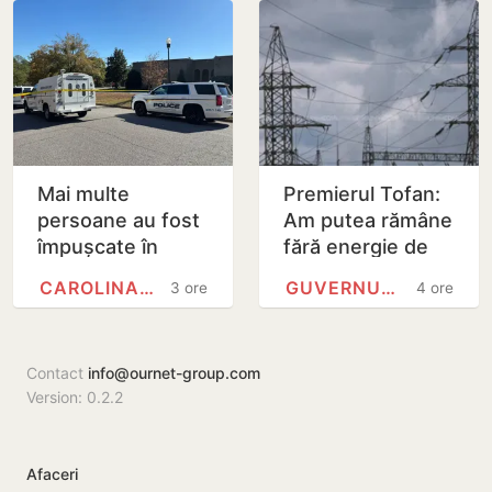
Sandu a semnat
decretul
Mai multe
Premierul Tofan:
persoane au fost
Am putea rămâne
împușcate în
fără energie de
urma unui atac
avarie
CAROLINA DE NORD
GUVERNUL REPUBLICII MOLDOVA
3 ore
4 ore
armat în Carolina
de Nord
Contact
info@ournet-group.com
Version: 0.2.2
Afaceri