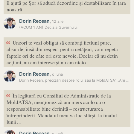
îl ajută pe Șor să aducă dezordine și destabilizare în țara
noastră
Dorin Recean
,
12 zile
(ACUM 1 AN) Decizia Guvernului
“
Uneori te vezi obligat să combați ficțiuni pure,
absurde, însă din respect pentru cetățeni, vom repeta
faptele ori de câte ori este nevoie. Declar că nu dețin
acțiuni, nu am interese și nu am nicio…
Dorin Recean
,
o lună
Dorin Recean, precizări despre rolul său la MoldATSA: „Am mers acolo…
“
În legătură cu Consiliul de Administrație de la
MoldATSA, menționez că am mers acolo cu o
responsabilitate bine definită – restructurarea
întreprinderii. Mandatul meu va lua sfârșit la finalul
lunii…
Dorin Recean
,
o lună