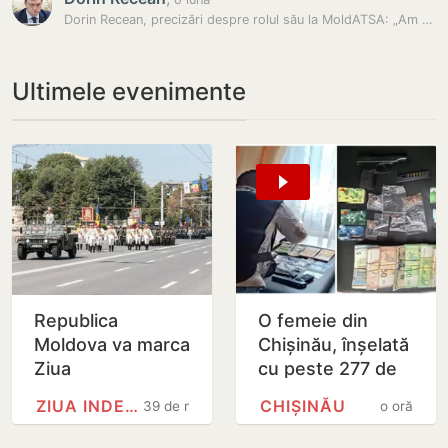
Dorin Recean, precizări despre rolul său la MoldATSA: „Am mers acolo…
Ultimele evenimente
Republica
O femeie din
Moldova va marca
Chișinău, înșelată
Ziua
cu peste 277 de
Independenței
mii de lei printr-o
ZIUA INDEPENDENȚEI
CHIȘINĂU
39 de minute
o oră
printr-o paradă
falsă platformă de
militară. Maia
investiții…