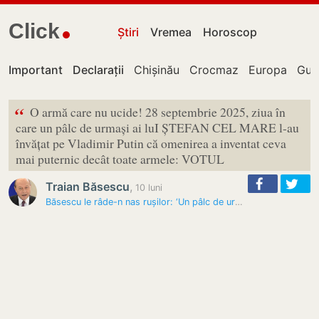
Click
Știri
Vremea
Horoscop
Important
Declarații
Chișinău
Crocmaz
Europa
Guv
“
O armă care nu ucide! 28 septembrie 2025, ziua în
care un pâlc de urmași ai luI ȘTEFAN CEL MARE l-au
învățat pe Vladimir Putin că omenirea a inventat ceva
mai puternic decât toate armele: VOTUL
Traian Băsescu
,
10 luni
Băsescu le râde-n nas rușilor: ‘Un pâlc de urmași ai lui Ștefan cel…