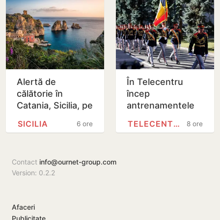
sprijinul…
Alertă de
În Telecentru
călătorie în
încep
Catania, Sicilia, pe
antrenamentele
fondul activității
pentru Parada
SICILIA
TELECENTRU
6 ore
8 ore
eruptive a
Militară
vulcanului Etna
Contact
info@ournet-group.com
Version: 0.2.2
Afaceri
Publicitate