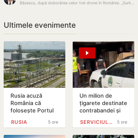
Băsescu, după doborârea celor trei drone în România: „Suntem aproape…
Ultimele evenimente
Rusia acuză
Un milion de
România că
țigarete destinate
folosește Portul
contrabandei și
Giurgiulești
600 de mii de lei,
RUSIA
SERVICIULUI VAMAL
5 ore
5 ore
pentru arme către
ridicate după
Ucraina și neagă
percheziții în…