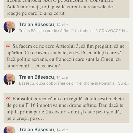
Adică informați, toți, puși la curent cu resursele de
reacție pe care le-ai și cerut
Traian Băsescu
,
14 zile
Traian Băsescu crede că România trebuie să CONVOACE NATO, dacă dronele…
“
Să facem ce ne cere Articolul 3, să fim pregătiți să ne
apărăm. Cu ce avem, cu bâte, cu F-16, cu aliații care să
facă poliție aeriană, cu francezii care sunt la Cincu, cu
americanii… cu ce avem!
Traian Băsescu
,
14 zile
Băsescu, după doborârea celor trei drone în România: „Suntem aproape…
“
E absolut corect că nu e în regulă să folosești rachete
de pe un F-16 împotriva unei drone ieftine. Dar, dacă te
uiți la prima parte (la costuri - n.r.) și cade pe o școală,
pe o creșă, pe o…
Traian Băsescu
,
14 zile