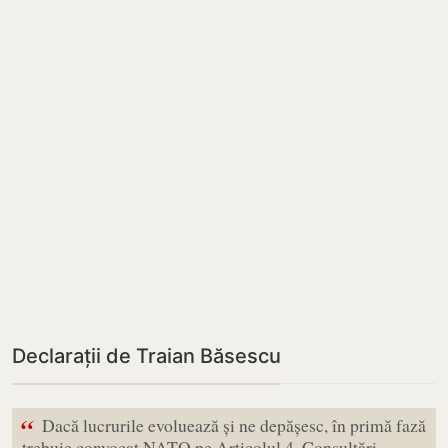
Declarații de Traian Băsescu
“
Dacă lucrurile evoluează și ne depășesc, în primă fază
trebuie convocat NATO pe Articolul 4. Consultări.