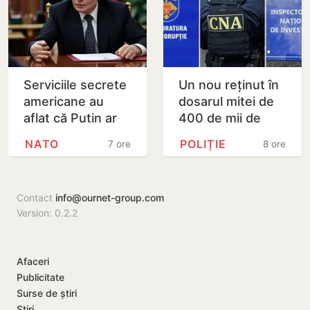
Serviciile secrete
Un nou reținut în
americane au
dosarul mitei de
aflat că Putin ar
400 de mii de
putea testa NATO
dolari. Ar fi
NATO
POLIȚIE
7 ore
8 ore
cu un atac chiar în
facilitat transferul
această…
a 60 de mii de…
Contact
info@ournet-group.com
Version: 0.2.2
Afaceri
Publicitate
Surse de știri
Știri