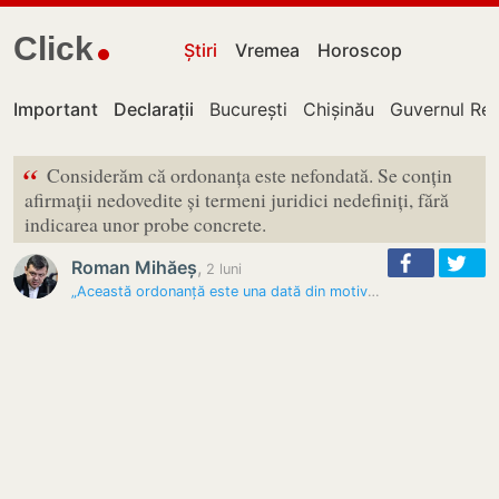
Click
Știri
Vremea
Horoscop
Important
Declarații
București
Chișinău
Guvernul Rep
“
Considerăm că ordonanța este nefondată. Se conțin
afirmații nedovedite și termeni juridici nedefiniți, fără
indicarea unor probe concrete.
Roman Mihăeș
,
2 luni
„Această ordonanță este una dată din motive de presiune publică”:…