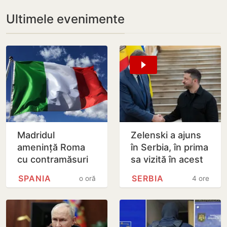
Ultimele evenimente
Madridul
Zelenski a ajuns
amenință Roma
în Serbia, în prima
cu contramăsuri
sa vizită în acest
dacă Italia nu
stat aliat
SPANIA
SERBIA
o oră
4 ore
renunță la
tradițional al
controalele la
Rusiei după 2022
frontieră pentru…