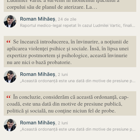
corpului său de planul de aterizare. La…
Roman Mihăeș
,
24 de zile
Raportul medico-legal repetat în cazul Ludmilei Vartic, finalizat:…
“
Se încearcă introducerea, în învinurire, a noțiunii de
aplicarea violenței psihice și sociale. Însă, în lipsa unei
expertize postmortem și psihologice, această învinurie
nu are nici o bază probatorie.
Roman Mihăeș
,
2 luni
„Această ordonanță este una dată din motive de presiune publică”:…
“
În concluzie, considerăm că această ordonanță, cap-
coadă, este una dată din motive de presiune publică,
politică și socială, nu conține niciun fel de probe.
Roman Mihăeș
,
2 luni
„Această ordonanță este una dată din motive de presiune publică”:…