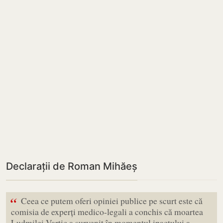
Declarații de Roman Mihăeș
“
Ceea ce putem oferi opiniei publice pe scurt este că
comisia de experți medico-legali a conchis că moartea
Ludmilei Vartic a survenit în momentul ipactului a