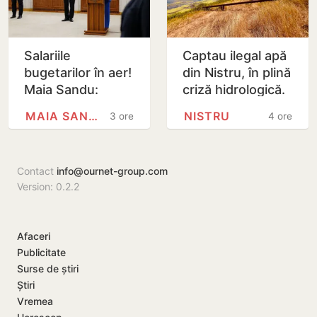
Salariile
Captau ilegal apă
bugetarilor în aer!
din Nistru, în plină
Maia Sandu:
criză hidrologică.
Majorările din 1
Doi locuitori din
MAIA SANDU
NISTRU
3 ore
4 ore
septembrie ar
Criuleni, amendați
putea fi amânate
Contact
info@ournet-group.com
Version: 0.2.2
Afaceri
Publicitate
Surse de știri
Știri
Vremea