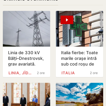
Linia de 330 kV
Italia fierbe: Toate
Bălți–Dnestrovsk,
marile orașe intră
grav avariată.
sub cod roșu de
Restabilirea ar
caniculă
LINIA, JÎDACIV
ITALIA
2 ore
2 ore
putea dura peste
7 zile