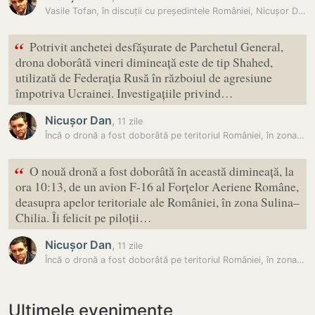
Vasile Tofan, în discuții cu președintele României, Nicușor Dan:…
“
Potrivit anchetei desfășurate de Parchetul General,
drona doborâtă vineri dimineață este de tip Shahed,
utilizată de Federația Rusă în războiul de agresiune
împotriva Ucrainei. Investigațiile privind…
Nicușor Dan
,
11 zile
Încă o dronă a fost doborâtă pe teritoriul României, în zona Sulina…
“
O nouă dronă a fost doborâtă în această dimineață, la
ora 10:13, de un avion F-16 al Forțelor Aeriene Române,
deasupra apelor teritoriale ale României, în zona Sulina–
Chilia. Îi felicit pe piloții…
Nicușor Dan
,
11 zile
Încă o dronă a fost doborâtă pe teritoriul României, în zona Sulina…
Ultimele evenimente