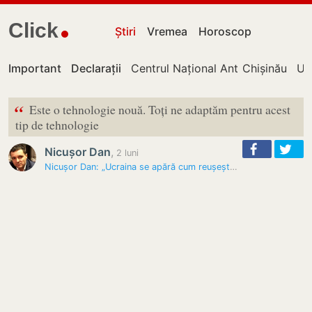
Click
Știri
Vremea
Horoscop
Important
Declarații
Centrul Național Anticorupție
Chișinău
UT
“
Este o tehnologie nouă. Toți ne adaptăm pentru acest
tip de tehnologie
Nicușor Dan
,
2 luni
Nicușor Dan: „Ucraina se apără cum reușește. În 7-10 zile vom avea un…