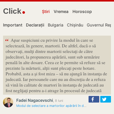
Click
Știri
Vremea
Horoscop
Important
Declarații
Bulgaria
Chișinău
Guvernul Repu
“
Apar suspiciuni cu privire la modul în care se
selectează, în genere, martorii. De altfel, dacă o să
observați, mulți dintre martorii selectați de către
judecători, la propunerea apărării, sunt sub urmărire
penală în alte dosare. Ceea ce le permite să refuze să se
prezinte la mărturii, alții sunt plecați peste hotare.
Probabil, asta a și fost miza – să nu ajungă în instanța de
judecată. Iar persoanele care nu au discreția de a refuza
să vină în calitate de martori în instanța de judecată au
fost neglijați pentru a-i atrage în procesul de judecată
Fadei Nagacevschi
,
8 luni
Modul de selectare a martorilor apărării în dosarul lui Plahotniuc…