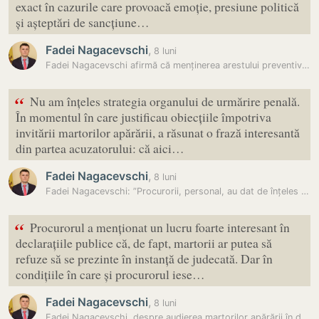
exact în cazurile care provoacă emoție, presiune politică
și așteptări de sancțiune…
Fadei Nagacevschi
,
8 luni
Fadei Nagacevschi afirmă că menținerea arestului preventiv în dosarul…
“
Nu am înțeles strategia organului de urmărire penală.
În momentul în care justificau obiecțiile împotriva
invitării martorilor apărării, a răsunat o frază interesantă
din partea acuzatorului: că aici…
Fadei Nagacevschi
,
8 luni
Fadei Nagacevschi: ”Procurorii, personal, au dat de înțeles că prin…
“
Procurorul a menționat un lucru foarte interesant în
declarațiile publice că, de fapt, martorii ar putea să
refuze să se prezinte în instanță de judecată. Dar în
condițiile în care și procurorul iese…
Fadei Nagacevschi
,
8 luni
Fadei Nagacevschi, despre audierea martorilor apărării în dosarul…