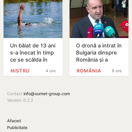
Un băiat de 13 ani
O dronă a intrat în
s-a înecat în timp
Bulgaria dinspre
ce se scălda în
România și a
Nistru, pe o plajă
explodat în
NISTRU
ROMÂNIA
4 ore
6 ore
neautorizată din
apropierea unui
Bender
gazoduct
Contact
info@ournet-group.com
Version: 0.2.2
Afaceri
Publicitate