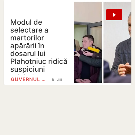
Modul de
selectare a
martorilor
apărării în
dosarul lui
Plahotniuc ridică
suspiciuni
privind…
GUVERNUL REPUBLICII MOLDOVA
8 luni