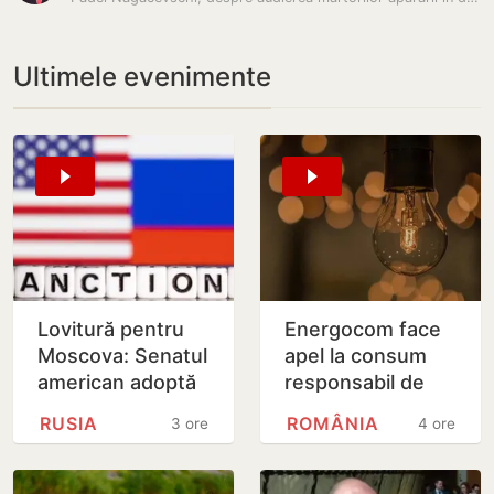
Ultimele evenimente
Lovitură pentru
Energocom face
Moscova: Senatul
apel la consum
american adoptă
responsabil de
noi sancțiuni dure
energie în orele
RUSIA
ROMÂNIA
3 ore
4 ore
împotriva Rusiei
de vârfe vârf