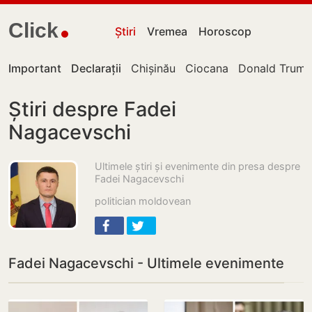
Click
Știri
Vremea
Horoscop
Important
Declarații
Chișinău
Ciocana
Donald Trum
Știri despre Fadei
Nagacevschi
Ultimele știri și evenimente din presa despre
Fadei Nagacevschi
politician moldovean
Fadei Nagacevschi - Ultimele evenimente