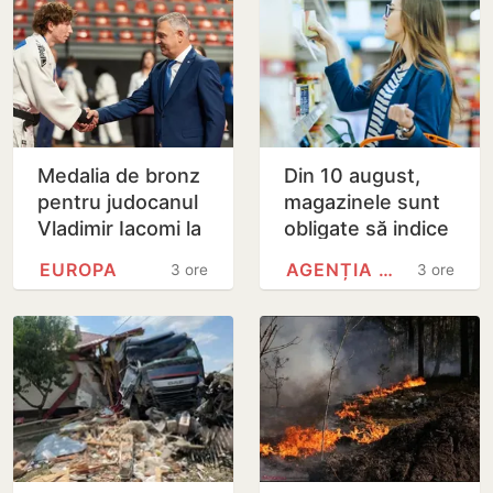
Medalia de bronz
Din 10 august,
pentru judocanul
magazinele sunt
Vladimir Iacomi la
obligate să indice
Cupa Europei de
țara de origine a
EUROPA
AGENȚIA NAȚIONALĂ PENTRU…
3 ore
3 ore
tineret de la
alimentelor
Skopje
expuse pe rafturi