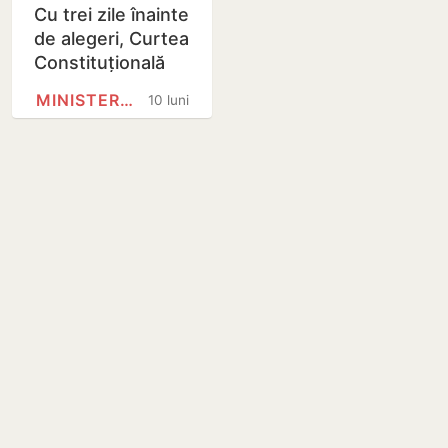
Cu trei zile înainte
de alegeri, Curtea
Constituțională
respinge
MINISTERUL JUSTIȚIEI
10 luni
sesizarea
partidului Irinei
Vlah