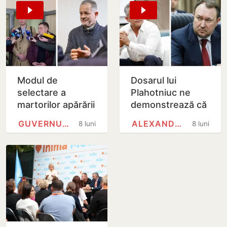
Modul de
Dosarul lui
selectare a
Plahotniuc ne
martorilor apărării
demonstrează că
în dosarul lui
justiția este
GUVERNUL REPUBLICII MOLDOVA
ALEXANDRU TĂNASE
8 luni
8 luni
Plahotniuc ridică
selectivă și
suspiciuni
politizată, spune
privind…
fostul…