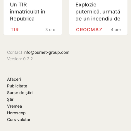
Un TIR
Explozie
înmatriculat în
puternică, urmată
Republica
de un incendiu de
Moldova a intrat
vegetație la
TIR
CROCMAZ
3 ore
4 ore
în două gospodării
Crocmaz, raionul
din România.
Ștefan Vodă
Șoferul a ajuns
Contact
info@ournet-group.com
la…
Version: 0.2.2
Afaceri
Publicitate
Surse de știri
Știri
Vremea
Horoscop
Curs valutar