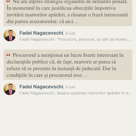
“
Nu am înțeles strategia organului de urmărire penală.
În momentul în care justificau obiecțiile împotriva
invitării martorilor apărării, a răsunat o frază interesantă
din partea acuzatorului: că aici…
Fadei Nagacevschi
,
8 luni
Fadei Nagacevschi: ”Procurorii, personal, au dat de înțeles că prin…
“
Procurorul a menționat un lucru foarte interesant în
declarațiile publice că, de fapt, martorii ar putea să
refuze să se prezinte în instanță de judecată. Dar în
condițiile în care și procurorul iese…
Fadei Nagacevschi
,
8 luni
Fadei Nagacevschi, despre audierea martorilor apărării în dosarul…