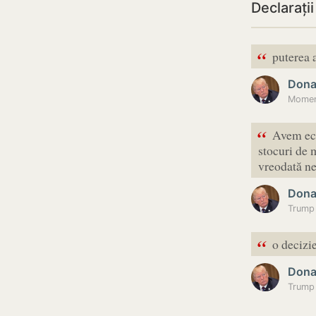
Declarați
“
puterea a
Dona
Moment
“
Avem ech
stocuri de 
vreodată ne
Dona
“
o decizi
Dona