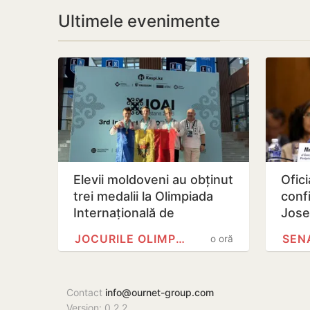
Ultimele evenimente
Elevii moldoveni au obținut
Ofic
trei medalii la Olimpiada
conf
Internațională de
Jose
Inteligență Artificială din…
func
JOCURILE OLIMPICE
SEN
o oră
Repu
Contact
info@ournet-group.com
Version: 0.2.2