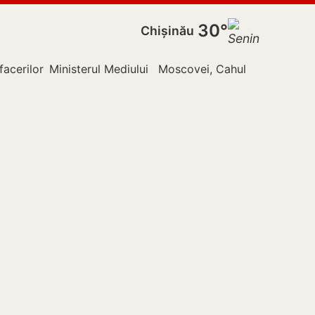
30°
Chișinău
facerilor Externe
Ministerul Mediului
Moscovei, Cahul
Nistru
Pol