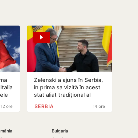
oma
Zelenski a ajuns în Serbia,
talia
în prima sa vizită în acest
lele
stat aliat tradițional al
Rusiei după 2022
SERBIA
12 ore
14 ore
mânia
Bulgaria