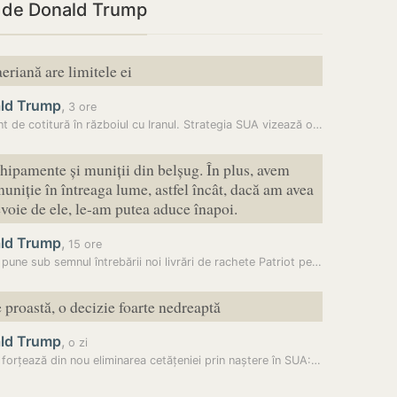
i de Donald Trump
eriană are limitele ei
ld Trump
,
3 ore
 de cotitură în războiul cu Iranul. Strategia SUA vizează o…
ipamente și muniții din belșug. În plus, avem
muniție în întreaga lume, astfel încât, dacă am avea
voie de ele, le-am putea aduce înapoi.
ld Trump
,
15 ore
Trump pune sub semnul întrebării noi livrări de rachete Patriot pentru…
e proastă, o decizie foarte nedreaptă
ld Trump
,
o zi
Trump forțează din nou eliminarea cetățeniei prin naștere în SUA: A…