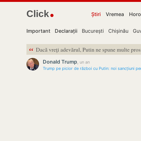
Click
Știri
Vremea
Horo
Important
Declarații
București
Chișinău
Guv
“
Dacă vreți adevărul, Putin ne spune multe prost
Donald Trump
,
un an
Trump pe picior de război cu Putin: noi sancțiuni pe