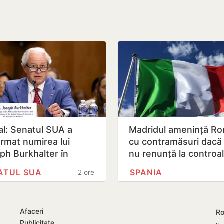
ial: Senatul SUA a
Madridul amenință R
irmat numirea lui
cu contramăsuri dacă I
ph Burkhalter în
nu renunță la controa
ția de ambasador în
la frontieră pentru…
ATUL SUA
SPANIA
2 ore
blica…
Afaceri
Ro
Publicitate