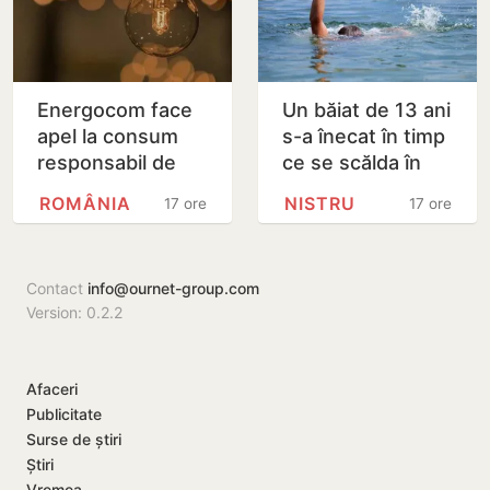
Energocom face
Un băiat de 13 ani
apel la consum
s-a înecat în timp
responsabil de
ce se scălda în
energie în orele
Nistru, pe o plajă
ROMÂNIA
NISTRU
17 ore
17 ore
de vârfe vârf
neautorizată din
Bender
Contact
info@ournet-group.com
Version: 0.2.2
Afaceri
Publicitate
Surse de știri
Știri
Vremea