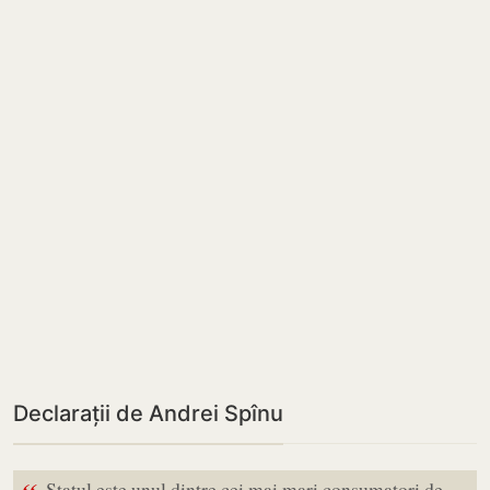
Declarații de Andrei Spînu
Statul este unul dintre cei mai mari consumatori de