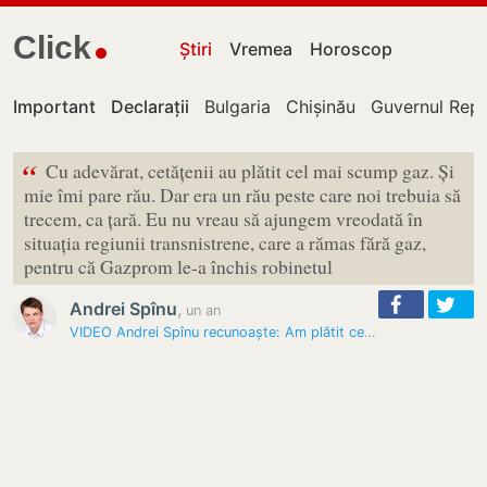
Click
Știri
Vremea
Horoscop
Important
Declarații
Bulgaria
Chișinău
Guvernul Repu
“
Cu adevărat, cetățenii au plătit cel mai scump gaz. Și
mie îmi pare rău. Dar era un rău peste care noi trebuia să
trecem, ca țară. Eu nu vreau să ajungem vreodată în
situația regiunii transnistrene, care a rămas fără gaz,
pentru că Gazprom le-a închis robinetul
Andrei Spînu
,
un an
VIDEO Andrei Spînu recunoaște: Am plătit cel mai scump gaz și îmi pare…