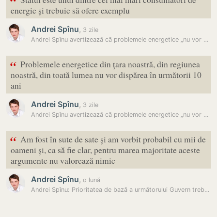
“
energie și trebuie să ofere exemplu
Andrei Spînu
,
3 zile
Andrei Spînu avertizează că problemele energetice „nu vor dispărea în…
“
Problemele energetice din țara noastră, din regiunea
noastră, din toată lumea nu vor dispărea în următorii 10
ani
Andrei Spînu
,
3 zile
Andrei Spînu avertizează că problemele energetice „nu vor dispărea în…
“
Am fost în sute de sate și am vorbit probabil cu mii de
oameni și, ca să fie clar, pentru marea majoritate aceste
argumente nu valorează nimic
Andrei Spînu
,
o lună
Andrei Spînu: Prioritatea de bază a următorului Guvern trebuie să…