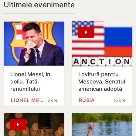
Ultimele evenimente
Lionel Messi, în
Lovitură pentru
doliu. Tatăl
Moscova: Senatul
renumitului
american adoptă
fotbalist a
noi sancțiuni dure
LIONEL MESSI
RUSIA
8 ore
15 ore
decedat
împotriva Rusiei