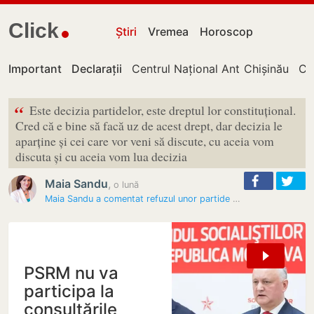
Click
Știri
Vremea
Horoscop
Important
Declarații
Centrul Național Anticorupție
Chișinău
Cu
“
Este decizia partidelor, este dreptul lor constituțional.
Cred că e bine să facă uz de acest drept, dar decizia le
aparține și cei care vor veni să discute, cu aceia vom
discuta și cu aceia vom lua decizia
Maia Sandu
,
o lună
Maia Sandu a comentat refuzul unor partide din opoziție de a nu…
PSRM nu va
participa la
consultările