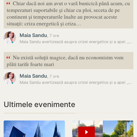
“
Chiar dacă noi am avut o vară bunicică până acum, cu
temperaturi suportabile și chiar cu ploi, seceta de pe
continent și temperaturile înalte au provocat aceste
situații: criza energetică și criza…
Maia Sandu
,
7 ore
Maia Sandu avertizează asupra crizei energetice și a apei: „Nu există…
“
Nu există soluții magice, dacă nu economisim vom
plăti tarife foarte mari
Maia Sandu
,
7 ore
Maia Sandu avertizează asupra crizei energetice și a apei: „Nu există…
Ultimele evenimente