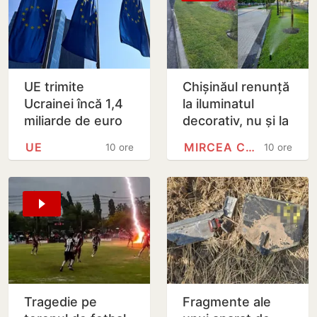
UE trimite
Chișinăul renunță
Ucrainei încă 1,4
la iluminatul
miliarde de euro
decorativ, nu și la
din dobânzile
cel stradal.
UE
MIRCEA CEL BĂTRÂN
10 ore
10 ore
generate de
Irigarea spațiilor
activele rusești
verzi nu va fi…
înghețate
Tragedie pe
Fragmente ale