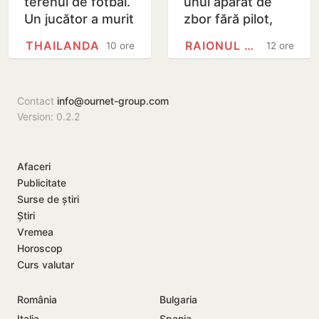
terenul de fotbal.
unui aparat de
Un jucător a murit
zbor fără pilot,
lovit de fulger
găsite la Cahul
THAILANDA
RAIONUL CAHUL
10 ore
12 ore
chiar în timpul
meciului
Contact
info@ournet-group.com
Version: 0.2.2
Afaceri
Publicitate
Surse de știri
Știri
Vremea
Horoscop
Curs valutar
România
Bulgaria
Italia
Spania