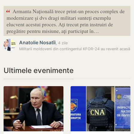
“
Armanta Națională trece print-un proces complex de
modernizare și dvs dragi militari sunteți exemplu
elucvent acestui proces. Ați trecut prin instruiri de
pregătire pentru misiune, ați participat în…
Anatolie Nosatîi
,
4 zile
Militarii moldoveni din contingentul KFOR-24 au revenit acasă
Ultimele evenimente