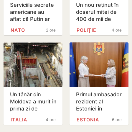
Serviciile secrete
Un nou reținut în
americane au
dosarul mitei de
aflat că Putin ar
400 de mii de
putea testa NATO
dolari. Ar fi
NATO
POLIȚIE
2 ore
4 ore
cu un atac chiar în
facilitat transferul
această…
a 60 de mii de…
Un tânăr din
Primul ambasador
Moldova a murit în
rezident al
prima zi de
Estoniei în
muncă, în Italia:
Republica
ITALIA
ESTONIA
4 ore
6 ore
ambulanța ar fi
Moldova și-a
fost chemată
prezentat copiile