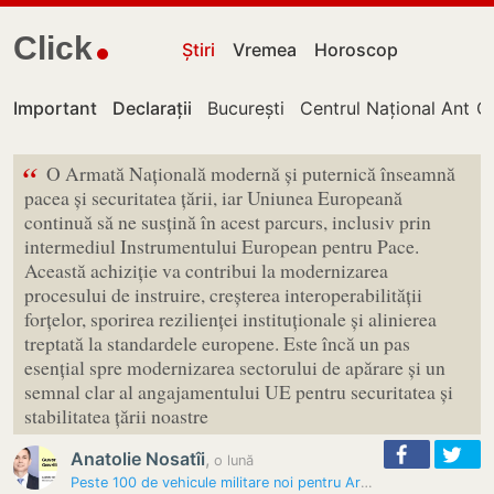
Click
Știri
Vremea
Horoscop
Important
Declarații
București
Centrul Național Antico
Ch
“
O Armată Națională modernă și puternică înseamnă
pacea și securitatea țării, iar Uniunea Europeană
continuă să ne susțină în acest parcurs, inclusiv prin
intermediul Instrumentului European pentru Pace.
Această achiziție va contribui la modernizarea
procesului de instruire, creșterea interoperabilității
forțelor, sporirea rezilienței instituționale și alinierea
treptată la standardele europene. Este încă un pas
esențial spre modernizarea sectorului de apărare și un
semnal clar al angajamentului UE pentru securitatea și
stabilitatea țării noastre
Anatolie Nosatîi
,
o lună
Peste 100 de vehicule militare noi pentru Armata Națională a…