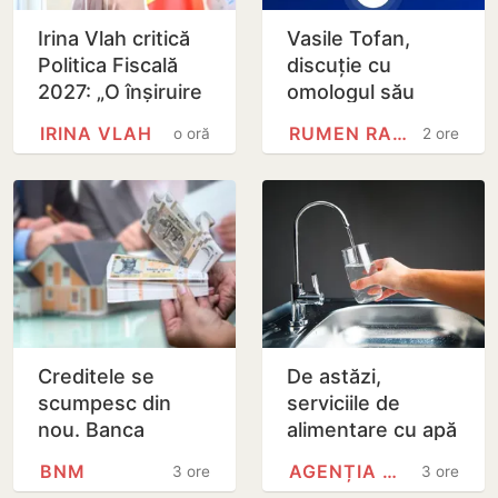
Irina Vlah critică
Vasile Tofan,
Politica Fiscală
discuție cu
2027: „O înșiruire
omologul său
de intenții nobile,
bulgar: Integrarea
IRINA VLAH
RUMEN RADEV
o oră
2 ore
realizată pe
europeană și
seama…
energia, printre
principalele…
Creditele se
De astăzi,
scumpesc din
serviciile de
nou. Banca
alimentare cu apă
Națională a
și canalizare din
BNM
AGENȚIA NAȚIONALĂ PENTRU…
3 ore
3 ore
Moldovei a
capitală sunt mai