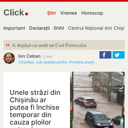
Click
Știri
Vremea
Horoscop
Important
Declarații
BNM
Centrul Național Anticorupț
Chișin
“
A depășit cu mult un Cod Portocaliu
Ion Ceban
,
2 luni
Chișinăul, sub asediul ploilor. Primăria anunță măsuri: Străzi închise…
Unele străzi din
Chișinău ar
putea fi închise
temporar din
cauza ploilor