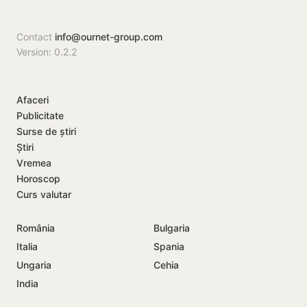
majorat rata de
scumpe
bază de la 7% la
Contact
info@ournet-group.com
7,5 la…
Version: 0.2.2
Afaceri
Publicitate
Surse de știri
Știri
Vremea
Horoscop
Curs valutar
România
Bulgaria
Italia
Spania
Ungaria
Cehia
India