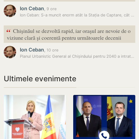
Ion Ceban
,
9 ore
Ion Ceban: S-a muncit enorm atât la Stația de Captare, cât și la toate…
“
Chișinăul se dezvoltă rapid, iar orașul are nevoie de o
viziune clară și coerentă pentru următoarele decenii
Ion Ceban
,
10 ore
Planul Urbanistic General al Chișinăului pentru 2040 a intrat în etapa…
Ultimele evenimente