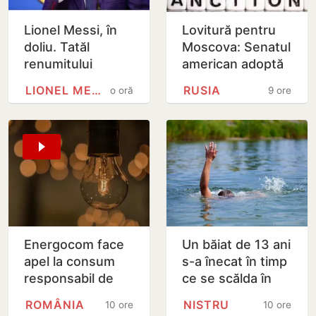
Lionel Messi, în
Lovitură pentru
doliu. Tatăl
Moscova: Senatul
renumitului
american adoptă
fotbalist a
noi sancțiuni dure
LIONEL MESSI
RUSIA
o oră
9 ore
decedat
împotriva Rusiei
Energocom face
Un băiat de 13 ani
apel la consum
s-a înecat în timp
responsabil de
ce se scălda în
energie în orele
Nistru, pe o plajă
ROMÂNIA
NISTRU
10 ore
10 ore
de vârfe vârf
neautorizată din