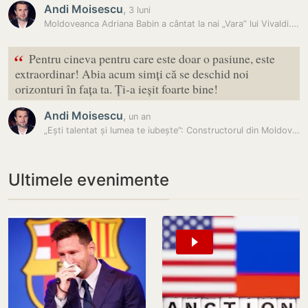
Andi Moisescu
,
3 luni
Moldoveanca Adriana Babin a cântat la nai „Vara” lui Vivaldi. Reacția…
“
Pentru cineva pentru care este doar o pasiune, este
extraordinar! Abia acum simți că se deschid noi
orizonturi în fața ta. Ți-a ieșit foarte bine!
Andi Moisescu
,
un an
„Ești talentat și lumea te iubește”: Constructorul din Moldova care a…
Ultimele evenimente