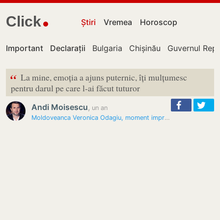
Click
Știri
Vremea
Horoscop
Important
Declarații
Bulgaria
Chișinău
Guvernul Repu
“
La mine, emoția a ajuns puternic, îți mulțumesc
pentru darul pe care l-ai făcut tuturor
Andi Moisescu
,
un an
Moldoveanca Veronica Odagiu, moment impresionant de poezie. Reacția…