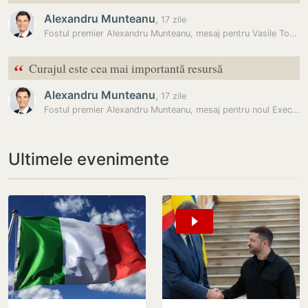
Alexandru Munteanu
,
17 zile
Fostul premier Alexandru Munteanu, mesaj pentru Vasile Tofan: „Sunt…
“
Curajul este cea mai importantă resursă
Alexandru Munteanu
,
17 zile
Fostul premier Alexandru Munteanu, mesaj pentru noul Executiv:…
Ultimele evenimente