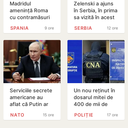
Madridul
Zelenski a ajuns
amenință Roma
în Serbia, în prima
cu contramăsuri
sa vizită în acest
dacă Italia nu
stat aliat
SPANIA
SERBIA
9 ore
12 ore
renunță la
tradițional al
controalele la
Rusiei după 2022
frontieră pentru…
Serviciile secrete
Un nou reținut în
americane au
dosarul mitei de
aflat că Putin ar
400 de mii de
putea testa NATO
dolari. Ar fi
NATO
POLIȚIE
15 ore
17 ore
cu un atac chiar în
facilitat transferul
această…
a 60 de mii de…