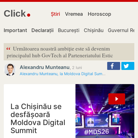
Click
Știri
Vremea
Horoscop
Important
Declarații
București
Chișinău
Guvernul Rep
“
Următoarea noastră ambiție este să devenim
principalul hub GovTech al Parteneriatului Estic
Alexandru Munteanu
,
2 luni
Alexandru Munteanu, la Moldova Digital Summit 2026: „Următoarea…
La Chișinău se
desfășoară
Moldova Digital
Summit