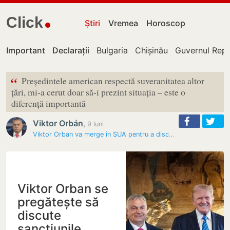
Click
Știri
Vremea
Horoscop
Important
Declarații
Bulgaria
Chișinău
Guvernul Repu
“
Președintele american respectă suveranitatea altor
țări, mi-a cerut doar să-i prezint situația – este o
diferență importantă
Viktor Orbán
,
9 luni
Viktor Orban va merge în SUA pentru a discuta cu Donald Trump…
Viktor Orban se
pregătește să
discute
sancțiunile