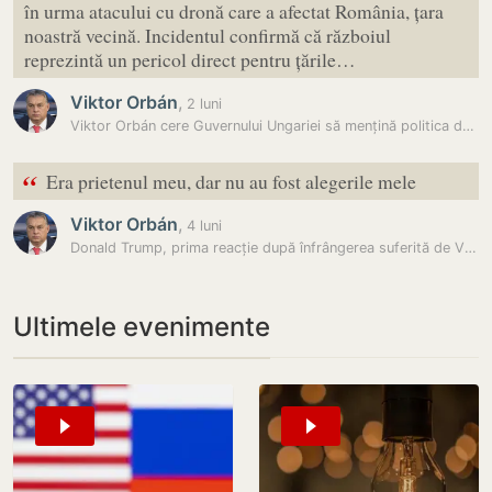
în urma atacului cu dronă care a afectat România, țara
noastră vecină. Incidentul confirmă că războiul
reprezintă un pericol direct pentru țările…
Viktor Orbán
,
2 luni
Viktor Orbán cere Guvernului Ungariei să mențină politica de…
“
Era prietenul meu, dar nu au fost alegerile mele
Viktor Orbán
,
4 luni
Donald Trump, prima reacție după înfrângerea suferită de Viktor Orban:…
Ultimele evenimente