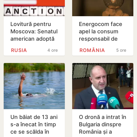
Lovitură pentru
Energocom face
Moscova: Senatul
apel la consum
american adoptă
responsabil de
noi sancțiuni dure
energie în orele
RUSIA
ROMÂNIA
4 ore
5 ore
împotriva Rusiei
de vârfe vârf
Un băiat de 13 ani
O dronă a intrat în
s-a înecat în timp
Bulgaria dinspre
ce se scălda în
România și a