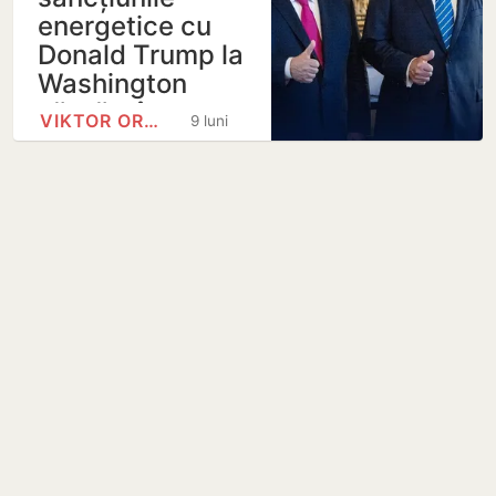
energetice cu
Donald Trump la
Washington
săptămâna…
VIKTOR ORBÁN
9 luni