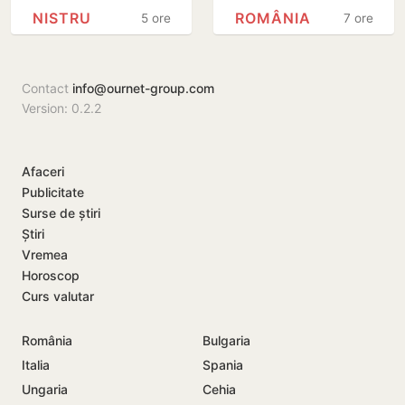
Nistru, pe o plajă
explodat în
NISTRU
ROMÂNIA
5 ore
7 ore
neautorizată din
apropierea unui
Bender
gazoduct
Contact
info@ournet-group.com
Version: 0.2.2
Afaceri
Publicitate
Surse de știri
Știri
Vremea
Horoscop
Curs valutar
România
Bulgaria
Italia
Spania
Ungaria
Cehia