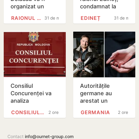
organizat un
condamnat la
referendum local
patru ani de
RAIONUL ANENII NOI
EDINEȚ
31 de minute
31 de minut
privind
închisoare pentru
exploatarea
distribuirea
resurselor…
drogurilor
Consiliul
Autoritățile
Concurenței va
germane au
analiza
arestat un
suplimentar
cetățean român
CONSILIUL CONCURENȚEI
GERMANIA
2 ore
2 ore
preluarea Honest
acuzat de spionaj
Company de
către Moldretail
Contact
info@ournet-group.com
Group