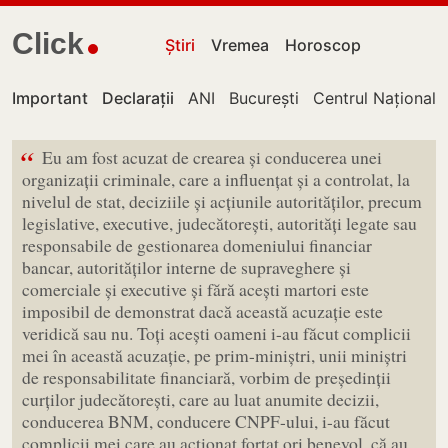
Click
Știri
Vremea
Horoscop
Important
Declarații
ANI
București
Centrul Național 
“
Eu am fost acuzat de crearea și conducerea unei
organizații criminale, care a influențat și a controlat, la
nivelul de stat, deciziile și acțiunile autorităților, precum
legislative, executive, judecătorești, autorități legate sau
responsabile de gestionarea domeniului financiar
bancar, autorităților interne de supraveghere și
comerciale și executive și fără acești martori este
imposibil de demonstrat dacă această acuzație este
veridică sau nu. Toți acești oameni i-au făcut complicii
mei în această acuzație, pe prim-miniștri, unii miniștri
de responsabilitate financiară, vorbim de președinții
curților judecătorești, care au luat anumite decizii,
conducerea BNM, conducere CNPF-ului, i-au făcut
complicii mei care au acționat forțat ori benevol, că au