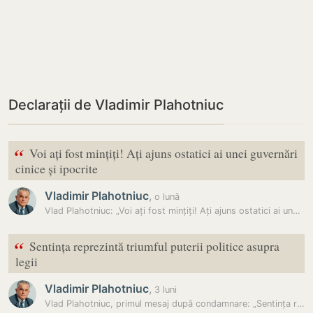
Declarații de Vladimir Plahotniuc
“
Voi ați fost mințiți! Ați ajuns ostatici ai unei guvernări
cinice și ipocrite
Vladimir Plahotniuc
,
o lună
Vlad Plahotniuc: „Voi ați fost mințiți! Ați ajuns ostatici ai unei…
“
Sentința reprezintă triumful puterii politice asupra
legii
Vladimir Plahotniuc
,
3 luni
Vlad Plahotniuc, primul mesaj după condamnare: „Sentința reprezintă…