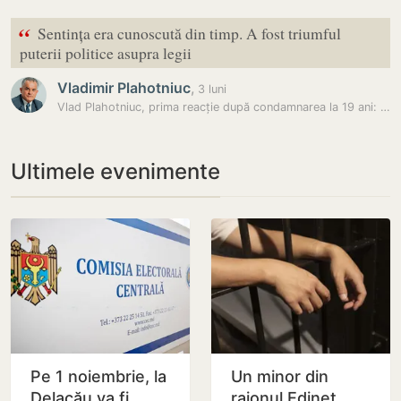
“
Sentința era cunoscută din timp. A fost triumful
puterii politice asupra legii
Vladimir Plahotniuc
,
3 luni
Vlad Plahotniuc, prima reacție după condamnarea la 19 ani: „Sentința…
Ultimele evenimente
Pe 1 noiembrie, la
Un minor din
Delacău va fi
raionul Edineț,