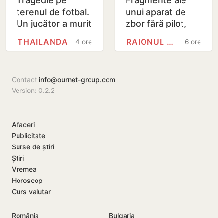
Tragedie pe
Fragmente ale
terenul de fotbal.
unui aparat de
Un jucător a murit
zbor fără pilot,
lovit de fulger
găsite la Cahul
THAILANDA
RAIONUL CAHUL
4 ore
6 ore
chiar în timpul
meciului
Contact
info@ournet-group.com
Version: 0.2.2
Afaceri
Publicitate
Surse de știri
Știri
Vremea
Horoscop
Curs valutar
România
Bulgaria