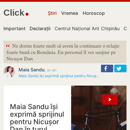
Click
Știri
Vremea
Horoscop
Important
Declarații
Centrul Național Anticorupție
Chișinău
Cu
“
Ne dorim foarte mult să avem în continuare o relație
foarte bună cu România. Eu personal îl voi susține pe
Nicușor Dan
Maia Sandu
,
un an
Maia Sandu își exprimă sprijinul pentru Nicușor Dan în turul decisiv…
Maia Sandu își
exprimă sprijinul
pentru Nicușor
Dan în turul