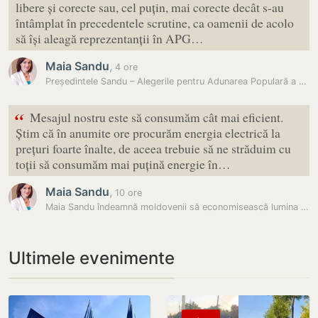
libere și corecte sau, cel puțin, mai corecte decât s-au
întâmplat în precedentele scrutine, ca oamenii de acolo
să își aleagă reprezentanții în APG…
Maia Sandu
,
4 ore
Președintele Sandu – Alegerile pentru Adunarea Populară a Găgăuziei ar…
“
Mesajul nostru este să consumăm cât mai eficient.
Știm că în anumite ore procurăm energia electrică la
prețuri foarte înalte, de aceea trebuie să ne străduim cu
toții să consumăm mai puțină energie în…
Maia Sandu
,
10 ore
Maia Sandu îndeamnă moldovenii să economisească lumina și apa:…
Ultimele evenimente