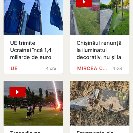
UE trimite
Chișinăul renunță
Ucrainei încă 1,4
la iluminatul
miliarde de euro
decorativ, nu și la
din dobânzile
cel stradal.
UE
MIRCEA CEL BĂTRÂN
4 ore
4 ore
generate de
Irigarea spațiilor
activele rusești
verzi nu va fi…
înghețate