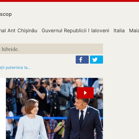
scop
nal Anticorupție
Chișinău
Guvernul Republicii Moldova
Ialoveni
Italia
Mai
 hibride.
ații puternice la…