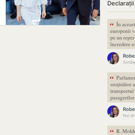
Declarați
“
În aceas
europenii v
pe un reper 
încredere 
Robe
“
Parlamen
susținător a
transportul
pasagerilo
Robe
“
R. Moldo