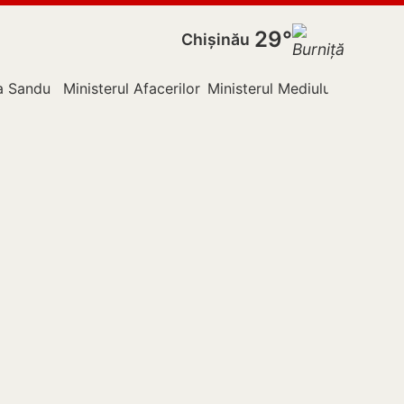
29°
Chișinău
a Sandu
Ministerul Afacerilor Externe
Ministerul Mediului
Nistru