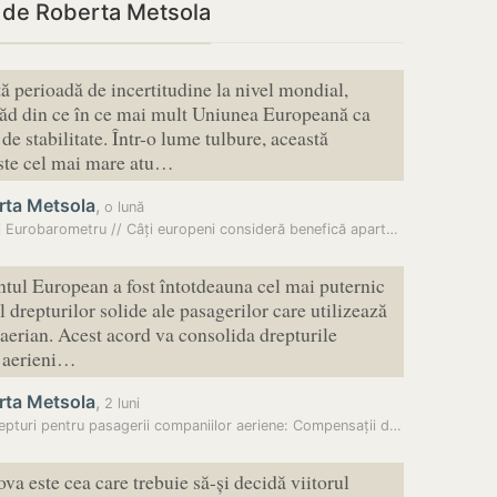
i de Roberta Metsola
tă perioadă de incertitudine la nivel mondial,
ăd din ce în ce mai mult Uniunea Europeană ca
de stabilitate. Într-o lume tulbure, această
este cel mai mare atu…
rta Metsola
,
o lună
Sondaj Eurobarometru // Câți europeni consideră benefică apartenența…
tul European a fost întotdeauna cel mai puternic
l drepturilor solide ale pasagerilor care utilizează
 aerian. Acest acord va consolida drepturile
r aerieni…
rta Metsola
,
2 luni
Noi drepturi pentru pasagerii companiilor aeriene: Compensații de până…
va este cea care trebuie să-și decidă viitorul