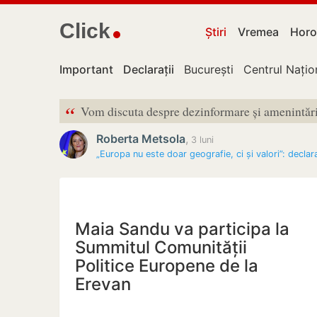
Click
Știri
Vremea
Horo
Important
Declarații
București
Centrul Națio
“
Vom discuta despre dezinformare și amenintări
Roberta Metsola
,
3 luni
„Europa nu este doar geografie, ci și valori”: declar
Maia Sandu va participa la
Summitul Comunității
Politice Europene de la
Erevan