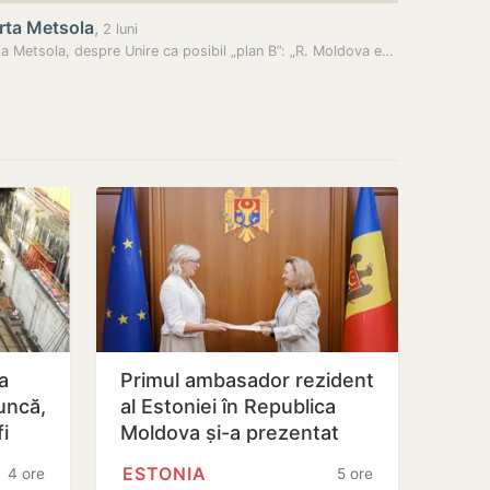
rta Metsola
,
2 luni
Roberta Metsola, despre Unire ca posibil „plan B”: „R. Moldova este…
a
Primul ambasador rezident
uncă,
al Estoniei în Republica
fi
Moldova și-a prezentat
copiile scrisorilor de…
ESTONIA
4 ore
5 ore