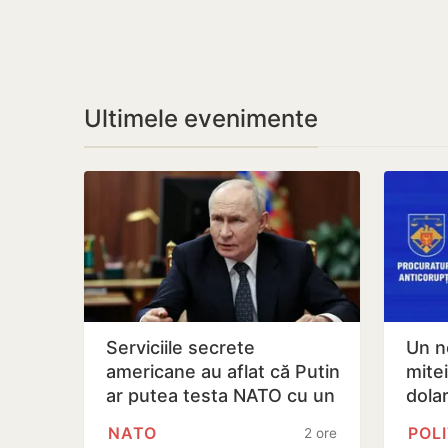
Ultimele evenimente
Serviciile secrete
Un n
americane au aflat că Putin
mite
ar putea testa NATO cu un
dolari
atac chiar în această…
tran
NATO
POLI
2 ore