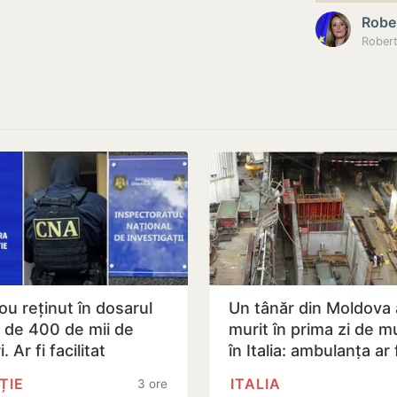
Robe
ou reținut în dosarul
Un tânăr din Moldova 
i de 400 de mii de
murit în prima zi de m
. Ar fi facilitat
în Italia: ambulanța ar 
sferul a 60 de mii de…
fost chemată după…
ȚIE
ITALIA
3 ore