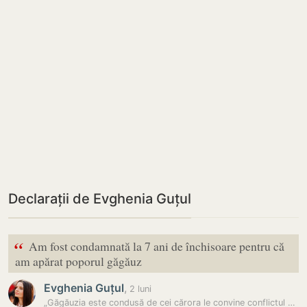
Declarații de Evghenia Guțul
“
Am fost condamnată la 7 ani de închisoare pentru că
am apărat poporul găgăuz
Evghenia Guțul
,
2 luni
„Găgăuzia este condusă de cei cărora le convine conflictul cu…