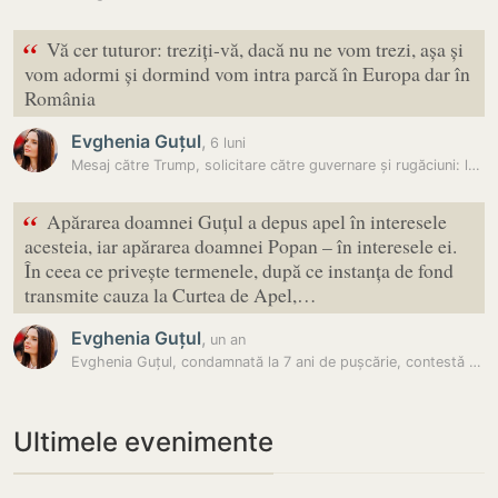
“
Vă cer tuturor: treziți-vă, dacă nu ne vom trezi, așa și
vom adormi și dormind vom intra parcă în Europa dar în
România
Evghenia Guțul
,
6 luni
Mesaj către Trump, solicitare către guvernare și rugăciuni: la Comrat…
“
Apărarea doamnei Guțul a depus apel în interesele
acesteia, iar apărarea doamnei Popan – în interesele ei.
În ceea ce privește termenele, după ce instanța de fond
transmite cauza la Curtea de Apel,…
Evghenia Guțul
,
un an
Evghenia Guțul, condamnată la 7 ani de pușcărie, contestǎ sentința…
Ultimele evenimente