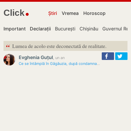
Click
Știri
Vremea
Horoscop
Important
Declarații
București
Chișinău
Guvernul Rep
“
Lumea de acolo este deconectată de realitate.
Evghenia Guțul
,
un an
Ce se întâmplă în Găgăuzia, după condamnarea Evgheniei Guțul? Sirkeli:…