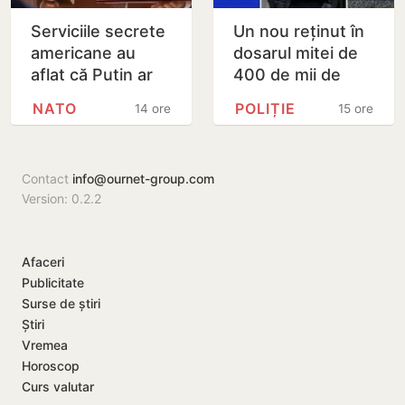
Serviciile secrete
Un nou reținut în
americane au
dosarul mitei de
aflat că Putin ar
400 de mii de
putea testa NATO
dolari. Ar fi
NATO
POLIȚIE
14 ore
15 ore
cu un atac chiar în
facilitat transferul
această…
a 60 de mii de…
Contact
info@ournet-group.com
Version: 0.2.2
Afaceri
Publicitate
Surse de știri
Știri
Vremea
Horoscop
Curs valutar