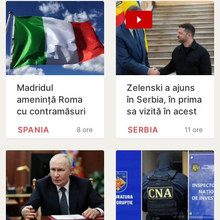
Madridul
Zelenski a ajuns
amenință Roma
în Serbia, în prima
cu contramăsuri
sa vizită în acest
dacă Italia nu
stat aliat
SPANIA
SERBIA
8 ore
11 ore
renunță la
tradițional al
controalele la
Rusiei după 2022
frontieră pentru…