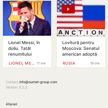
Lionel Messi, în
Lovitură pentru
doliu. Tatăl
Moscova: Senatul
renumitului
american adoptă
fotbalist a
noi sancțiuni dure
LIONEL MESSI
RUSIA
11 ore
19 ore
decedat
împotriva Rusiei
Contact
info@ournet-group.com
Version: 0.2.2
Afaceri