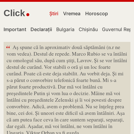
Click
Știri
Vremea
Horoscop
Important
Declarații
Bulgaria
Chișinău
Guvernul Repu
“
Aș spune că în aproximativ două săptămâni (n.r ne
vom vedea). Destul de repede. Marco Rubio se va întâlni
cu omologul său, după cum știți, Lavrov. Și se vor întâlni
destul de curând. Vor stabili o oră și un loc foarte
curând. Poate că este deja stabilit. Au vorbit deja. Și mi
s-a părut o convorbire telefonică foarte bună. Mi s-a
părut foarte productivă. Dar mă voi întâlni cu
președintele Putin și vom lua o decizie. Mâine mă voi
întâlni cu președintele Zelenski și îi voi povesti despre
convorbire. Adică, avem o problemă. Nu se înțeleg prea
bine, cei doi. Și uneori este dificil să avem întâlniri. Așa
că am putea face ceva în care suntem separați, separați,
dar egali. Așadar, mă voi întâlni, ne vom întâlni în
Ungaria. Viktor Orban va fi gazda