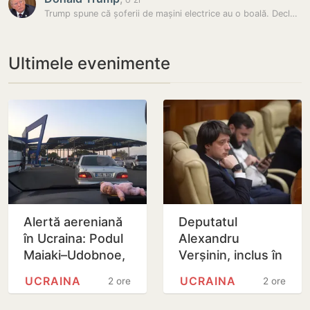
Trump spune că șoferii de mașini electrice au o boală. Declarația…
Ultimele evenimente
Alertă aereniană
Deputatul
în Ucraina: Podul
Alexandru
Maiaki–Udobnoe,
Verșinin, inclus în
închis temporar
baza de date
UCRAINA
UCRAINA
2 ore
2 ore
‘Mirotvoreț’