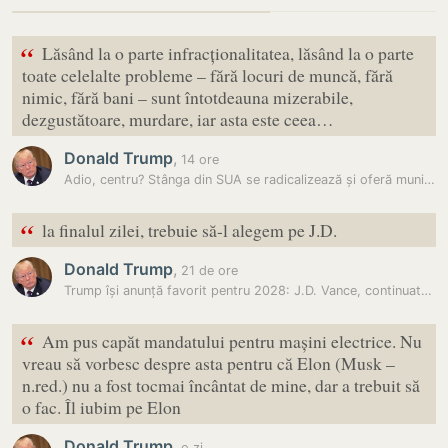
“
Lăsând la o parte infracționalitatea, lăsând la o parte
toate celelalte probleme – fără locuri de muncă, fără
nimic, fără bani – sunt întotdeauna mizerabile,
dezgustătoare, murdare, iar asta este ceea…
Donald Trump
,
14 ore
Adio, centru? Stânga din SUA se radicalizează și oferă muniție…
“
la finalul zilei, trebuie să-l alegem pe J.D.
Donald Trump
,
21 de ore
Trump își anunță favorit pentru 2028: J.D. Vance, continuatorul liniei…
“
Am pus capăt mandatului pentru mașini electrice. Nu
vreau să vorbesc despre asta pentru că Elon (Musk –
n.red.) nu a fost tocmai încântat de mine, dar a trebuit să
o fac. Îl iubim pe Elon
Donald Trump
,
o zi