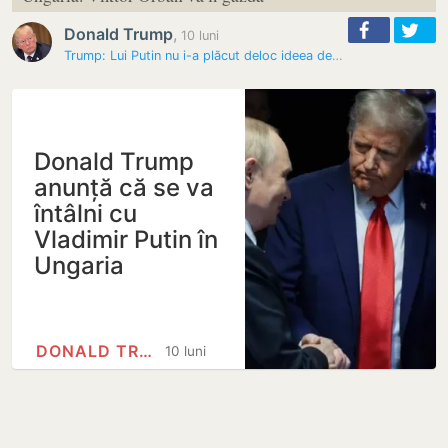
Donald Trump
,
10 luni
Trump: Lui Putin nu i-a plăcut deloc ideea de a da câteva mii de…
Donald Trump
anunță că se va
întâlni cu
Vladimir Putin în
Ungaria
DONALD TRUMP
10 luni